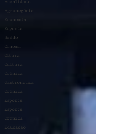
Atualidade
Agronegócio
Economia
Esporte
Saúde
Cinema
Cltura
Cultura
Crônica
Gastronomia
Crônica
Esporte
Esporte
Crônica
Educação