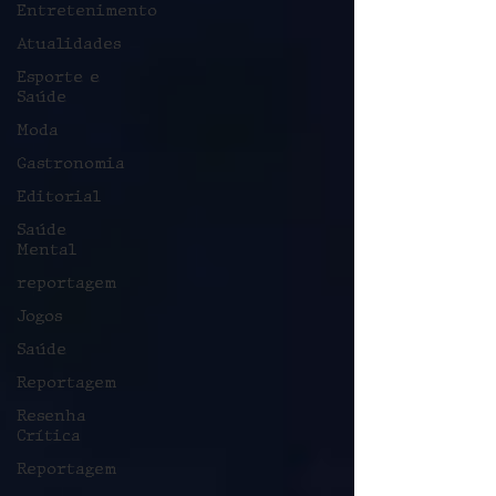
Entretenimento
Atualidades
Esporte e
Saúde
Moda
Gastronomia
Editorial
Saúde
Mental
reportagem
Jogos
Saúde
Reportagem
Resenha
Crítica
Reportagem