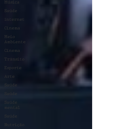
Música
Saúde
Internet
Cinema
Meio
Ambiente
Cinema
Trânsito
Esporte
Arte
Saúde
Saúde
Saúde
mental
Saúde
Nutrição