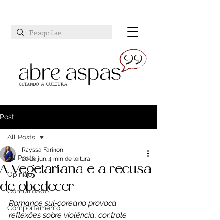
Post
All Posts
Rayssa Farinon
All Posts
20 de jun.
4 min de leitura
A Vegetariana e a recusa
Opinião
de obedecer
Comunidade
Romance sul-coreano provoca 
Comportamento
reflexões sobre violência, controle 