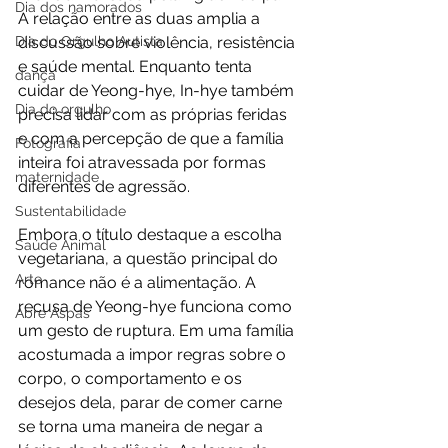
Dia dos namorados
A relação entre as duas amplia a 
Dia do Orgulho Autista
discussão sobre violência, resistência 
e saúde mental. Enquanto tenta 
dança
cuidar de Yeong-hye, In-hye também 
Dia do orgulho
precisa lidar com as próprias feridas 
e com a percepção de que a família 
Fotografia
inteira foi atravessada por formas 
maternidade
diferentes de agressão.
Sustentabilidade
Embora o título destaque a escolha 
Saúde Animal
vegetariana, a questão principal do 
Arte
romance não é a alimentação. A 
recusa de Yeong-hye funciona como 
Abre Aspas
um gesto de ruptura. Em uma família 
acostumada a impor regras sobre o 
corpo, o comportamento e os 
desejos dela, parar de comer carne 
se torna uma maneira de negar a 