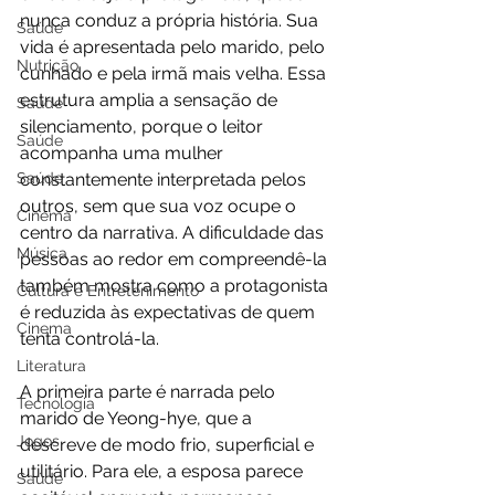
nunca conduz a própria história. Sua 
Saúde
vida é apresentada pelo marido, pelo 
Nutrição
cunhado e pela irmã mais velha. Essa 
estrutura amplia a sensação de 
Saúde
silenciamento, porque o leitor 
Saúde
acompanha uma mulher 
Saúde
constantemente interpretada pelos 
outros, sem que sua voz ocupe o 
Cinema
centro da narrativa. A dificuldade das 
Música
pessoas ao redor em compreendê-la 
também mostra como a protagonista 
Cultura e Entretenimento
é reduzida às expectativas de quem 
Cinema
tenta controlá-la.
Literatura
A primeira parte é narrada pelo 
Tecnologia
marido de Yeong-hye, que a 
Jogos
descreve de modo frio, superficial e 
utilitário. Para ele, a esposa parece 
Saúde