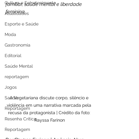
Cultura e Entretenimento
familiar, saúde mental e liberdade 
feminina
Atualidades
Esporte e Saúde
Moda
Gastronomia
Editorial
Saúde Mental
reportagem
Jogos
Saúde
A Vegetariana discute corpo, silêncio e 
violência em uma narrativa marcada pela 
Reportagem
recusa da protagonista | Crédito da foto: 
Resenha Crítica
Rayssa Farinon
Reportagem