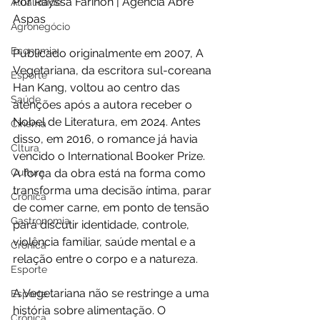
Por Rayssa Farinon | Agência Abre 
Atualidade
Aspas
Agronegócio
Economia
Publicado originalmente em 2007, A 
Vegetariana, da escritora sul-coreana 
Esporte
Han Kang, voltou ao centro das 
Saúde
atenções após a autora receber o 
Nobel de Literatura, em 2024. Antes 
Cinema
disso, em 2016, o romance já havia 
Cltura
vencido o International Booker Prize. 
Cultura
A força da obra está na forma como 
transforma uma decisão íntima, parar 
Crônica
de comer carne, em ponto de tensão 
Gastronomia
para discutir identidade, controle, 
violência familiar, saúde mental e a 
Crônica
relação entre o corpo e a natureza.
Esporte
A Vegetariana não se restringe a uma 
Esporte
história sobre alimentação. O 
Crônica