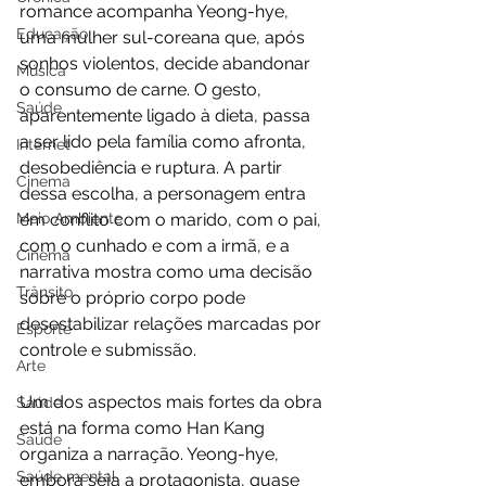
romance acompanha Yeong-hye, 
Educação
uma mulher sul-coreana que, após 
sonhos violentos, decide abandonar 
Música
o consumo de carne. O gesto, 
Saúde
aparentemente ligado à dieta, passa 
a ser lido pela família como afronta, 
Internet
desobediência e ruptura. A partir 
Cinema
dessa escolha, a personagem entra 
Meio Ambiente
em conflito com o marido, com o pai, 
com o cunhado e com a irmã, e a 
Cinema
narrativa mostra como uma decisão 
Trânsito
sobre o próprio corpo pode 
desestabilizar relações marcadas por 
Esporte
controle e submissão.
Arte
Um dos aspectos mais fortes da obra 
Saúde
está na forma como Han Kang 
Saúde
organiza a narração. Yeong-hye, 
Saúde mental
embora seja a protagonista, quase 