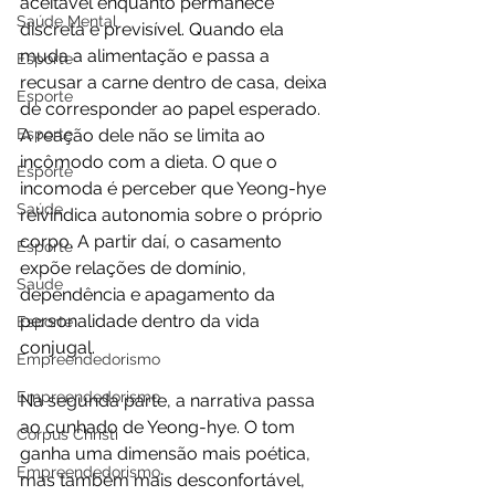
aceitável enquanto permanece 
Saúde Mental
discreta e previsível. Quando ela 
muda a alimentação e passa a 
Esporte
recusar a carne dentro de casa, deixa 
Esporte
de corresponder ao papel esperado. 
Esporte
A reação dele não se limita ao 
incômodo com a dieta. O que o 
Esporte
incomoda é perceber que Yeong-hye 
Saúde
reivindica autonomia sobre o próprio 
corpo. A partir daí, o casamento 
Esporte
expõe relações de domínio, 
Saúde
dependência e apagamento da 
personalidade dentro da vida 
Esporte
conjugal.
Empreendedorismo
Empreendedorismo
Na segunda parte, a narrativa passa 
ao cunhado de Yeong-hye. O tom 
Corpus Christi
ganha uma dimensão mais poética, 
Empreendedorismo
mas também mais desconfortável, 