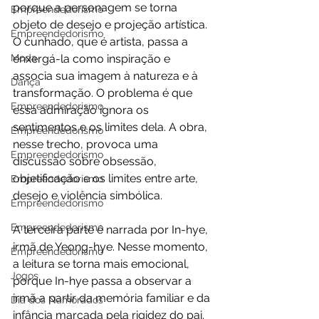
porque a personagem se torna 
Empreendedorismo
objeto de desejo e projeção artística. 
Empreendedorismo
O cunhado, que é artista, passa a 
Moda
enxergá-la como inspiração e 
associa sua imagem à natureza e à 
Dança
transformação. O problema é que 
Empreendedorismo
essa admiração ignora os 
sentimentos e os limites dela. A obra, 
Empreendedorismo
nesse trecho, provoca uma 
Empreendedorismo
discussão sobre obsessão, 
objetificação e os limites entre arte, 
Empreendedorismo
desejo e violência simbólica.
Empreendedorismo
Empreendedorismo
A terceira parte é narrada por In-hye, 
irmã de Yeong-hye. Nesse momento, 
Empreendedorismo
a leitura se torna mais emocional, 
Jogos
porque In-hye passa a observar a 
irmã a partir da memória familiar e da 
Dia dos Namorados
infância marcada pela rigidez do pai. 