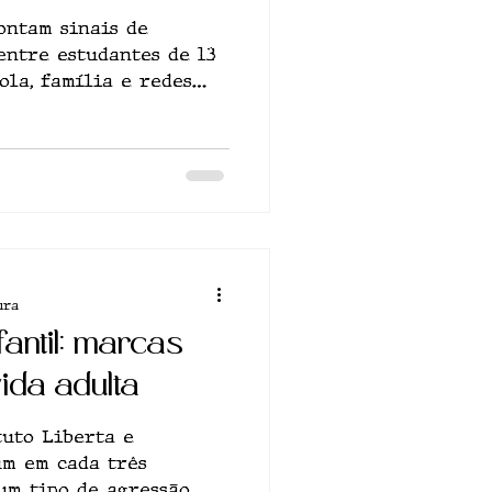
ontam sinais de
entre estudantes de 13
ola, família e redes
 na construção de
ura
fantil: marcas
ida adulta
tuto Liberta e
um em cada três
um tipo de agressão