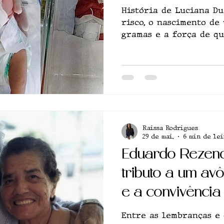
História de Luciana Du
risco, o nascimento de
gramas e a força de q
também é espera
Raissa Rodrigues
29 de mai.
6 min de lei
Eduardo Rezende
tributo a um a
e a convivênci
Alzheimer
Entre as lembranças e 