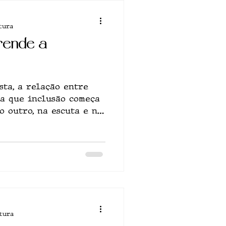
tura
rende a
sta, a relação entre
ra que inclusão começa
o outro, na escuta e no
 pedir licença
tura