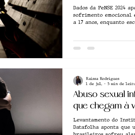
Dados da PeNSE 2024 ap
sofrimento emocional 
a 17 anos, enquanto esc
sociais disputam lugar
apoio
Raissa Rodrigues
1 de jul.
5 min de leit
Abuso sexual in
que chegam à v
Levantamento do Insti
Datafolha aponta que 
brasileiros sofreu alg