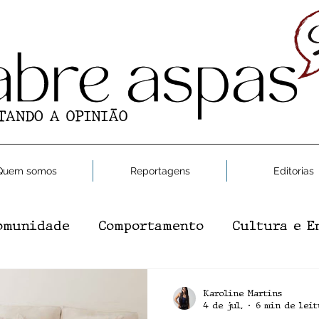
Quem somos
Reportagens
Editorias
omunidade
Comportamento
Cultura e E
e e Saúde
Moda
Gastronomia
Editor
Karoline Martins
4 de jul.
6 min de leit