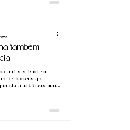
tura
ona também
cia
lho autista também
cia de homens que
quando a infância mais