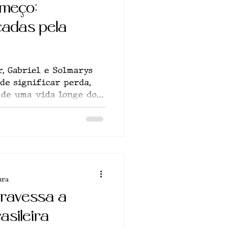
meço:
Reportagem
cadas pela
inema
Cltura
r, Gabriel e Solmarys
de significar perda,
 de uma vida longe do
rte
Crônica
ura
atravessa a
asileira