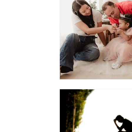
reportagem
Jogos
Atualidade
Agrone
Cultura
Crônica