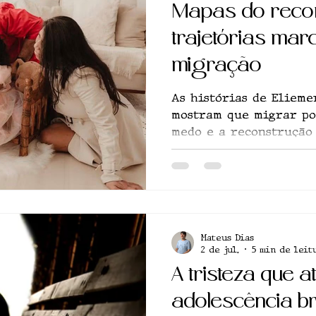
Mapas do reco
Saúde
Reportagem
Resenha Crítica
trajetórias mar
migração
gócio
Economia
Esporte
Saúde
C
As histórias de Elieme
mostram que migrar po
medo e a reconstrução
Gastronomia
Crônica
Esporte
Espo
país de origem
Mateus Dias
2 de jul.
5 min de leit
A tristeza que 
adolescência br