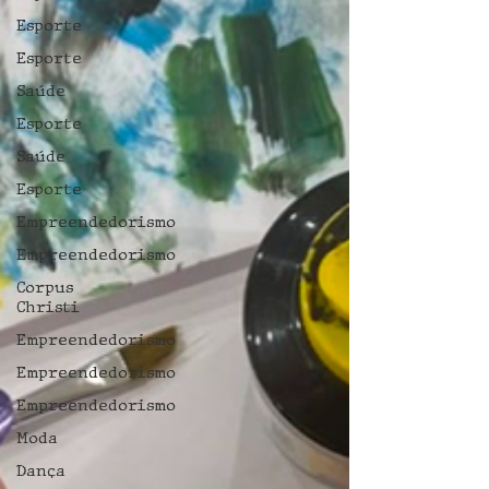
Esporte
Esporte
Saúde
Esporte
Saúde
Esporte
Empreendedorismo
Empreendedorismo
Corpus
Christi
Empreendedorismo
Empreendedorismo
Empreendedorismo
Moda
Dança