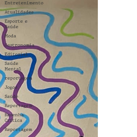
Entretenimento
Atualidades
Esporte e
Saúde
Moda
Gastronomia
Editorial
Saúde
Mental
reportagem
Jogos
Saúde
Reportagem
Resenha
Crítica
Reportagem