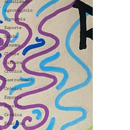
Atualidade
Agronegócio
Economia
Esporte
Saúde
Cinema
Cltura
Cultura
Crônica
Gastronomia
Crônica
Esporte
Esporte
Crônica
Educação