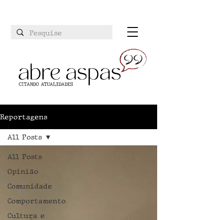
Reportagens
All Posts
All Posts
Opinião
Comunidade
Comportamento
Cultura e