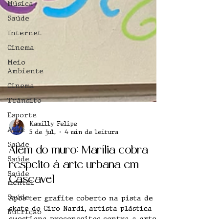
Música
Saúde
Internet
Cinema
Meio
Ambiente
Cinema
Trânsito
Esporte
Arte
Kamilly Felipe
Saúde
5 de jul.
4 min de leitura
Saúde
Além do muro: Marília cobra
Saúde
mental
respeito à arte urbana em
Saúde
Cascavel
Nutrição
Após ter grafite coberto na pista de