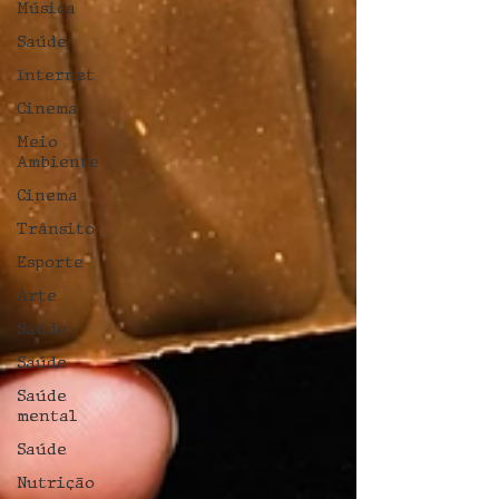
Música
Saúde
Internet
Cinema
Meio
Ambiente
Cinema
Trânsito
Esporte
Arte
Saúde
Saúde
Saúde
mental
Saúde
Nutrição