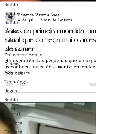
Saúde
Saúde
Saúde
Eduarda Vitória Goes
Cinema
4 de jul.
3 min de leitura
Música
Antes da primeira mordida: um
Cultura e
ritual que começa muito antes
Entretenimento
de comer
Cinema
Literatura
Há experiências pequenas que o corpo
reconhece antes de a mente entender
Tecnologia
por quê
Jogos
Saúde
Saúde
Mental
Esporte
Esporte