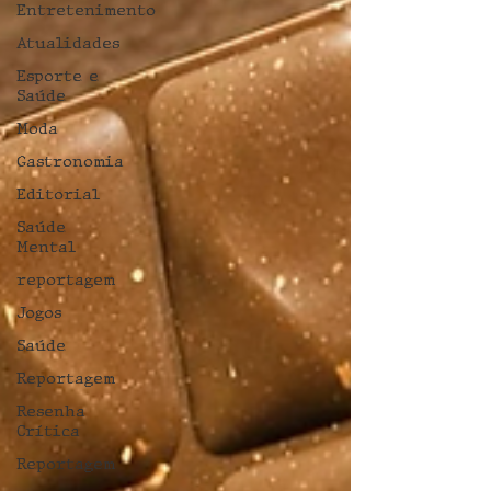
Entretenimento
Atualidades
Esporte e
Saúde
Moda
Gastronomia
Editorial
Saúde
Mental
reportagem
Jogos
Saúde
Reportagem
Resenha
Crítica
Reportagem