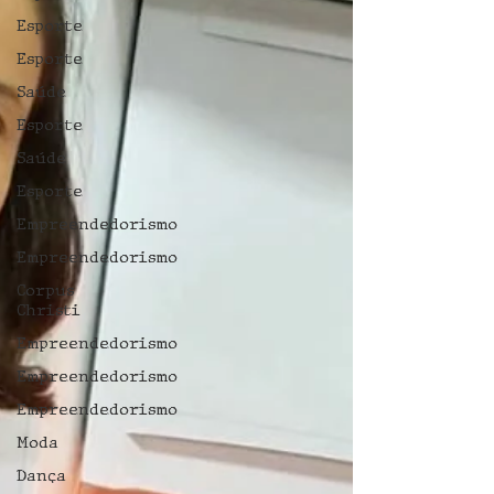
Esporte
Esporte
Saúde
Esporte
Saúde
Esporte
Empreendedorismo
Empreendedorismo
Corpus
Christi
Empreendedorismo
Empreendedorismo
Empreendedorismo
Moda
Dança