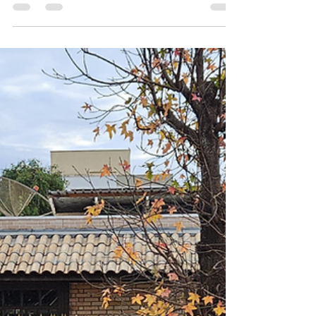
Urbanismo e gastronomia:
como o mundo digital pode
influenciar nas experiências e
nos encontros fora das telas
Evento viral nas redes sociais
conquista o público em cidades menores
e vira fonte de renda para
empreendedores gastronômicos