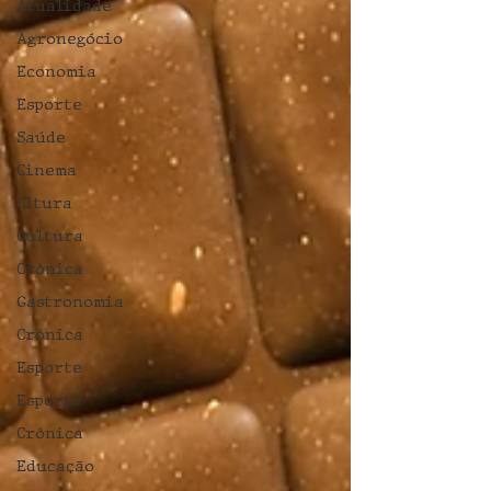
Atualidade
Agronegócio
Economia
Esporte
Saúde
Cinema
Cltura
Cultura
Crônica
Gastronomia
Crônica
Esporte
Esporte
Crônica
Educação