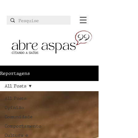
Reportagens
All Posts
All Posts
Opinião
Comunidade
Comportamento
Cultura e