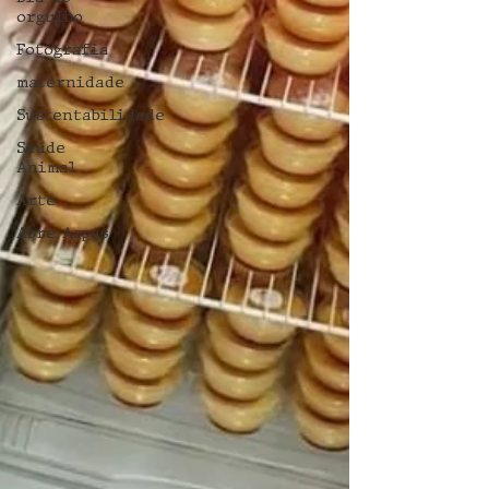
orgulho
Fotografia
maternidade
Sustentabilidade
Saúde
Animal
Arte
Abre Aspas