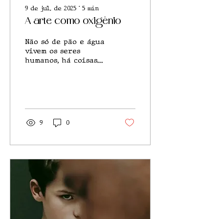
9 de jul. de 2025
∙
5
min
A arte como oxigênio
Não só de pão e água
vivem os seres
humanos, há coisas
que somente a
expressão pode
acalentar.
9
0