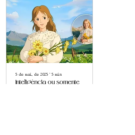
5 de mai. de 2025
∙
5
min
Inteligência ou somente
artificial?
A inserção das I.A.s
nos meios criativos e
a desumanização da
arte de criar