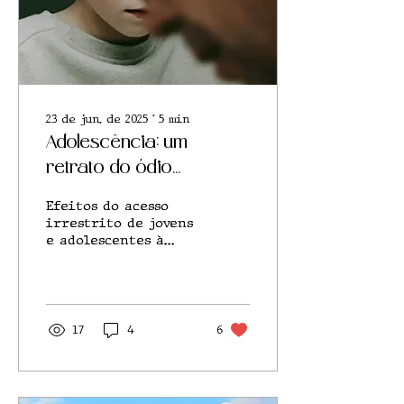
23 de jun. de 2025
∙
5
min
Adolescência: um
retrato do ódio
masculino
Efeitos do acesso
irrestrito de jovens
e adolescentes à
internet e os
preconceitos
disseminados nela
17
4
6