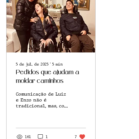
5 de jul. de 2025
∙
5
min
Pedidos que ajudam a
moldar caminhos
Comunicação de Luiz
e Enzo não é
tradicional, mas, com
atitudes
inspiradoras, eles
revelam que a
inclusão se faz com
presença,
161
1
7