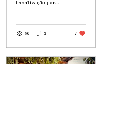
banalização por
causa da frequência”,
comenta o Dr.
Vinicius Gelletto
90
3
7
3 de jun. de 2025
∙
5
min