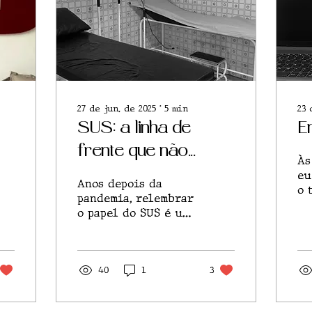
27 de jun. de 2025
∙
5
min
23 
SUS: a linha de
E
frente que não
Às
recuou
eu
Anos depois da
o 
pandemia, relembrar
po
o papel do SUS é um
de
e
exercício de
te
memória e justiça
es
com quem esteve na
linha de frente
40
1
3
salvando vidas