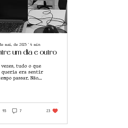
de mai. de 2025
∙
4
min
ntre um dia e outro
 vezes, tudo o que
 queria era sentir
tempo passar. Não
rque eu quisesse
tê-lo. Mas só para
r certeza de que
tive aqui.
93
7
23