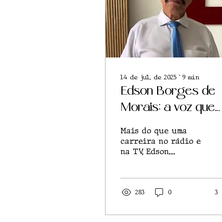
14 de jul. de 2025
∙
9
min
Edson Borges de
Morais: a voz que
fez história na
Mais do que uma
comunicação do
carreira no rádio e
na TV, Edson
Paraná ao longo d
construiu uma vida
guiada pela ética,
décadas
amizade e pela
potência de uma voz
283
0
3
que emociona e
marca gerações