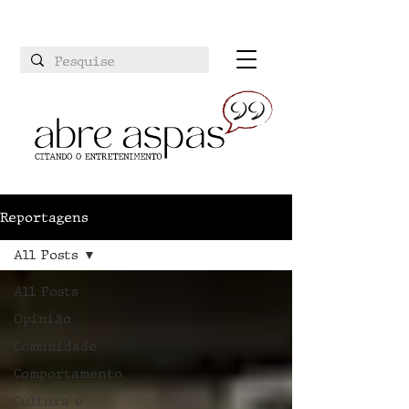
Reportagens
All Posts
All Posts
Opinião
Comunidade
Comportamento
Cultura e