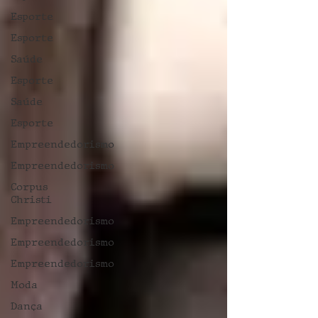
Esporte
Esporte
Saúde
Esporte
Saúde
Esporte
Empreendedorismo
Empreendedorismo
Corpus
Christi
Empreendedorismo
Empreendedorismo
Empreendedorismo
Moda
Dança