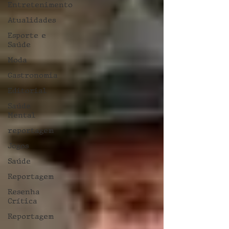
Entretenimento
Atualidades
Esporte e
Saúde
Moda
Gastronomia
Editorial
Saúde
Mental
reportagem
Jogos
Saúde
Reportagem
Resenha
Crítica
Reportagem