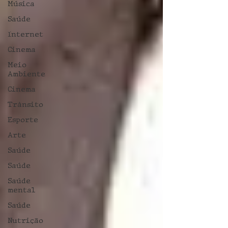
Música
Saúde
Internet
Cinema
Meio
Ambiente
Cinema
Trânsito
Esporte
Arte
Saúde
Saúde
Saúde
mental
Saúde
Nutrição