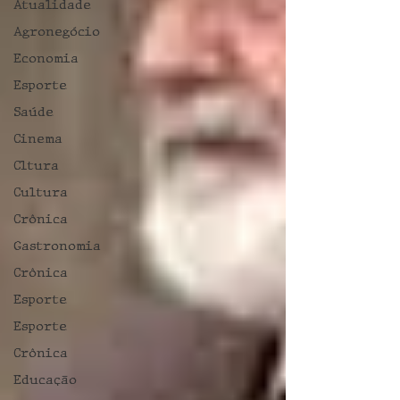
Atualidade
Agronegócio
Economia
Esporte
Saúde
Cinema
Cltura
Cultura
Crônica
Gastronomia
Crônica
Esporte
Esporte
Crônica
Educação