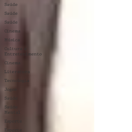
Saúde
Saúde
Saúde
Cinema
Música
Cultura e
Entretenimento
Cinema
Literatura
Tecnologia
Jogos
Saúde
Saúde
Mental
Esporte
Esporte