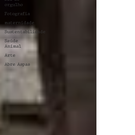
orgulho
Fotografia
maternidade
Sustentabilidade
Saúde
Animal
Arte
Abre Aspas