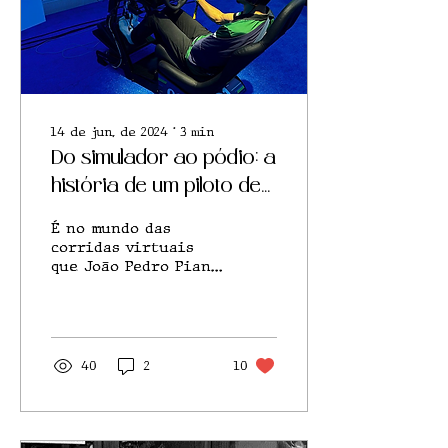
14 de jun. de 2024
∙
3
min
Do simulador ao pódio: a
história de um piloto de
corrida virtual
É no mundo das
corridas virtuais
que João Pedro Piana
Santos acelera e
testa seus limites,
trazendo vitórias
para o e-sport
brasileiro
40
2
10