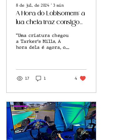
8 de jul. de 2024
∙
3
min
A Hora do Lobisomem: a
lua cheia traz consigo
segredos sombrios
“Uma criatura chegou
a Tarker's Mills. A
hora dela é agora, o
lugar dela é aqui”,
trecho do livro “A
Hora do Lobisomem”,
de Stephen King
17
1
4