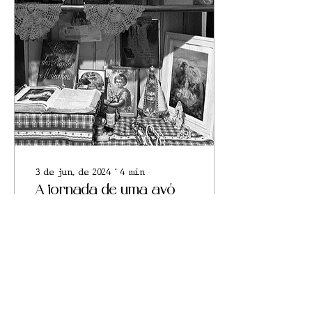
3 de jun. de 2024
∙
4
min
A jornada de uma avó
benzedeira
Um dia da vida de
uma benzedeira pelos
olhos de sua neta.
Consideradas como
patrimônio cultural,
as benzedeiras levam