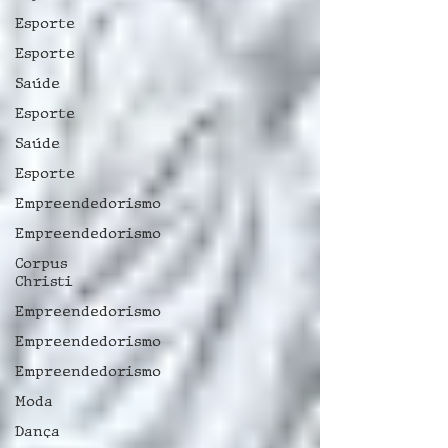
Esporte
Esporte
Saúde
Esporte
Saúde
Esporte
Empreendedorismo
Empreendedorismo
Corpus
Christi
Empreendedorismo
Empreendedorismo
Empreendedorismo
Moda
Dança