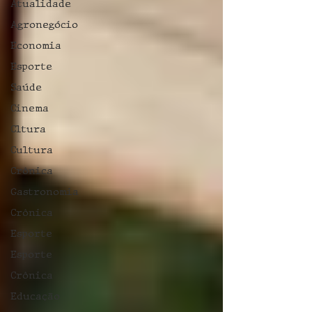
Atualidade
Agronegócio
Economia
Esporte
Saúde
Cinema
Cltura
Cultura
Crônica
Gastronomia
Crônica
Esporte
Esporte
Crônica
Educação