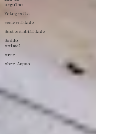
orgulho
Fotografia
maternidade
Sustentabilidade
Saúde
Animal
Arte
Abre Aspas