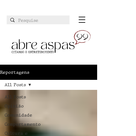
Reportagens
All Posts
All Posts
Opinião
Comunidade
Comportamento
Cultura e