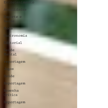
Entretenimento
Atualidades
Esporte e
Saúde
Moda
Gastronomia
Editorial
Saúde
Mental
reportagem
Jogos
Saúde
Reportagem
Resenha
Crítica
Reportagem