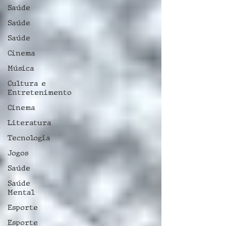
Saúde
Saúde
Saúde
Cinema
Música
Cultura e
Entretenimento
Cinema
Literatura
Tecnologia
Jogos
Saúde
Saúde
Mental
Esporte
Esporte