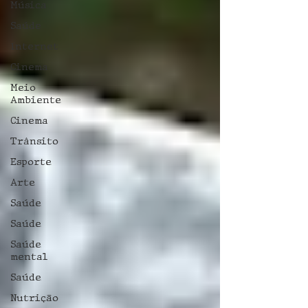
Música
Saúde
Internet
Cinema
Meio
Ambiente
Cinema
Trânsito
Esporte
Arte
Saúde
Saúde
Saúde
mental
Saúde
Nutrição