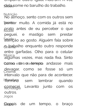
dela some no barulho do trabalho.
Saúde
Nutrição
No almoço, sento com os outros sem 
pensar muito. A comida já está no 
Saúde
prato antes de eu perceber o que 
Saúde
peguei, e mastigo sem prestar 
Saúde
atenção ao gosto. Alguém fala sobre 
o trabalho enquanto outro responde 
Cinema
entre garfadas. Olho para o celular 
Música
algumas vezes, mas nada fixa. Sinto 
como se o tempo andasse mais 
Cultura e Entretenimento
devagar, como se fosse só um 
Cinema
intervalo que não para de acontecer. 
Literatura
Termino sem lembrar quando 
comecei. Levanto junto com os 
Tecnologia
outros.
Jogos
Depois de um tempo, o braço 
Saúde