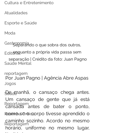
Cultura e Entretenimento
Atualidades
Esporte e Saúde
Moda
Gastronomia
Separando o que sobra dos outros, 
enquanto a própria vida passa sem 
Editorial
separação | Crédito da foto: Juan Pagno
Saúde Mental
reportagem
Por
 Juan Pagno | Agência Abre Aspas
Jogos
De manhã, o cansaço chega antes. 
Saúde
Um cansaço de gente que já está 
Reportagem
cansada antes de bater o ponto, 
como se o corpo tivesse aprendido o 
Resenha Crítica
caminho sozinho. Acordo no mesmo 
Reportagem
horário, uniforme no mesmo lugar, 