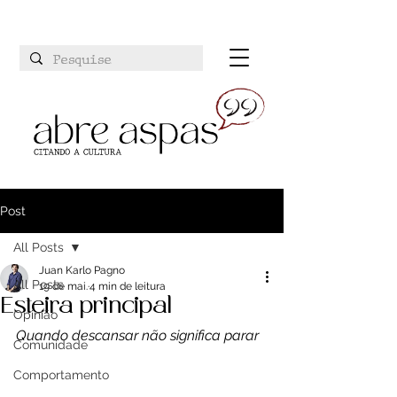
Post
All Posts
Juan Karlo Pagno
All Posts
19 de mai.
4 min de leitura
Esteira principal
Opinião
Quando descansar não significa parar
Comunidade
Comportamento