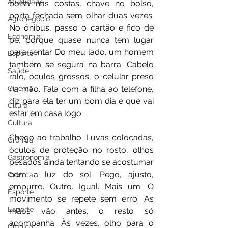
Atualidade
bolsa nas costas, chave no bolso, 
porta fechada sem olhar duas vezes. 
Agronegócio
No ônibus, passo o cartão e fico de 
Economia
pé, porque quase nunca tem lugar 
para sentar. Do meu lado, um homem 
Esporte
também se segura na barra. Cabelo 
Saúde
ralo, óculos grossos, o celular preso 
na mão. Fala com a filha ao telefone, 
Cinema
diz para ela ter um bom dia e que vai 
Cltura
estar em casa logo.
Cultura
Chego ao trabalho. Luvas colocadas, 
Crônica
óculos de proteção no rosto, olhos 
Gastronomia
pesados ainda tentando se acostumar 
com a luz do sol. Pego, ajusto, 
Crônica
empurro. Outro. Igual. Mais um. O 
Esporte
movimento se repete sem erro. As 
Esporte
mãos vão antes, o resto só 
acompanha. Às vezes, olho para o 
Crônica