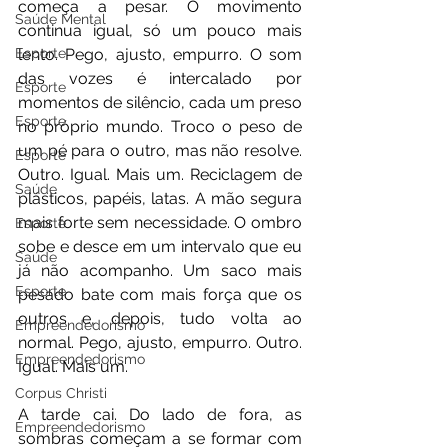
começa a pesar. O movimento 
Saúde Mental
continua igual, só um pouco mais 
lento. Pego, ajusto, empurro. O som 
Esporte
das vozes é intercalado por 
Esporte
momentos de silêncio, cada um preso 
Esporte
no próprio mundo. Troco o peso de 
um pé para o outro, mas não resolve. 
Esporte
Outro. Igual. Mais um. Reciclagem de 
Saúde
plásticos, papéis, latas. A mão segura 
mais forte sem necessidade. O ombro 
Esporte
sobe e desce em um intervalo que eu 
Saúde
já não acompanho. Um saco mais 
Esporte
pesado bate com mais força que os 
outros e, depois, tudo volta ao 
Empreendedorismo
normal. Pego, ajusto, empurro. Outro. 
Empreendedorismo
Igual. Mais um.
Corpus Christi
A tarde cai. Do lado de fora, as 
Empreendedorismo
sombras começam a se formar com 