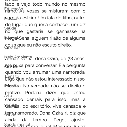
lado e vejo todo mundo no mesmo 
Educação
ritmo. As vozes se misturam com o 
som da esteira. Um fala do filho, outro 
Música
do lugar que queria conhecer, um diz 
Saúde
no que gastaria se ganhasse na 
Mega-Sena, alguém ri alto de alguma 
Internet
coisa que eu não escuto direito.
Cinema
Meio Ambiente
A mais velha, dona Ozira, de 78 anos, 
me puxa para conversar. Ela pergunta 
Cinema
quando vou arrumar uma namorada. 
Trânsito
Digo que não estou interessado nisso. 
Mentira. Na verdade, não sei direito o 
Esporte
motivo. Poderia dizer que estou 
Arte
cansado demais para isso, mas a 
Saúde
Camila, do escritório, vive cansada e 
tem namorado. Dona Ozira ri, diz que 
Saúde
ainda dá tempo. Pego, ajusto, 
Saúde mental
empurro. Outro. Igual. Mais um. A voz 