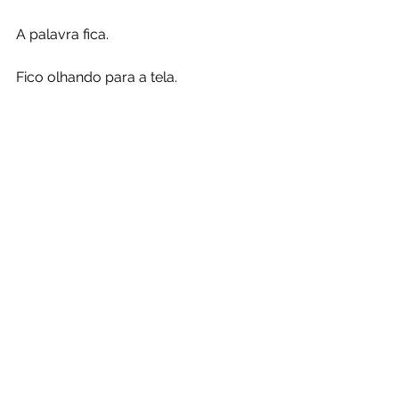
A palavra fica.
Fico olhando para a tela.
Não levanto.
O celular acende sozinho com 
notificações que não abro. A TV 
continua passando alguma coisa sem 
que eu acompanhe. O corpo afunda 
um pouco mais no sofá, mas não 
muda de posição. O som da casa 
preenche tudo sem se fixar em nada. 
Fico olhando. Não levanto.
Outro. Igual. Mais um.
Jornalismo
Comportamento
Comunidade