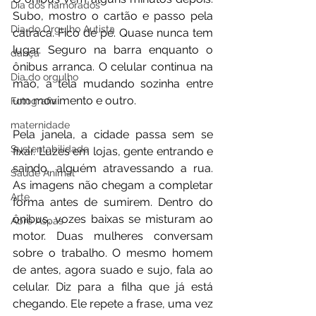
Dia dos namorados
Subo, mostro o cartão e passo pela 
Dia do Orgulho Autista
catraca. Fico de pé. Quase nunca tem 
lugar. Seguro na barra enquanto o 
dança
ônibus arranca. O celular continua na 
Dia do orgulho
mão, a tela mudando sozinha entre 
um movimento e outro.
Fotografia
maternidade
Pela janela, a cidade passa sem se 
Sustentabilidade
fixar. Luzes em lojas, gente entrando e 
saindo, alguém atravessando a rua. 
Saúde Animal
As imagens não chegam a completar 
Arte
forma antes de sumirem. Dentro do 
ônibus, vozes baixas se misturam ao 
Abre Aspas
motor. Duas mulheres conversam 
sobre o trabalho. O mesmo homem 
de antes, agora suado e sujo, fala ao 
celular. Diz para a filha que já está 
chegando. Ele repete a frase, uma vez 