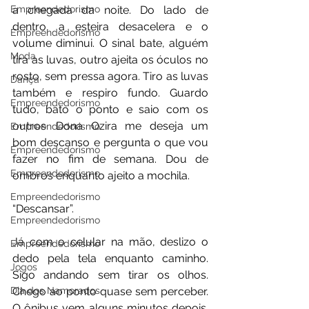
a chegada da noite. Do lado de 
Empreendedorismo
dentro, a esteira desacelera e o 
Empreendedorismo
volume diminui. O sinal bate, alguém 
Moda
tira as luvas, outro ajeita os óculos no 
rosto, sem pressa agora. Tiro as luvas 
Dança
também e respiro fundo. Guardo 
Empreendedorismo
tudo, bato o ponto e saio com os 
outros. Dona Ozira me deseja um 
Empreendedorismo
bom descanso e pergunta o que vou 
Empreendedorismo
fazer no fim de semana. Dou de 
Empreendedorismo
ombros enquanto ajeito a mochila.
Empreendedorismo
“Descansar”.
Empreendedorismo
Já com o celular na mão, deslizo o 
Empreendedorismo
dedo pela tela enquanto caminho. 
Jogos
Sigo andando sem tirar os olhos. 
Chego ao ponto quase sem perceber. 
Dia dos Namorados
O ônibus vem alguns minutos depois. 