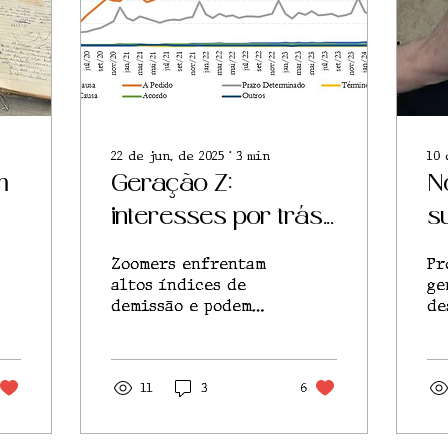
22 de jun. de 2025
∙
3
min
10 
m
Geração Z:
N
interesses por trás
s
da demissão
p
Zoomers enfrentam
Pr
v
altos índices de
ge
demissão e podem
de
revolucionar o
de
mercado de trabalho
in
es
11
3
6
im
se
tr