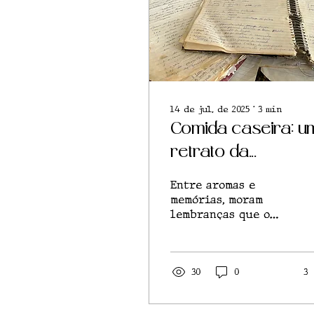
14 de jul. de 2025
∙
3
min
Comida caseira: u
retrato da
ancestralidade
Entre aromas e
memórias, moram
lembranças que o
tempo não levou
30
0
3