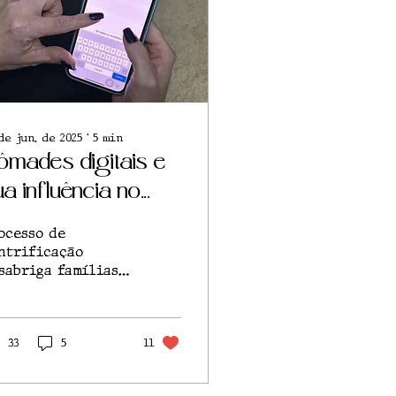
de jun. de 2025
∙
5
min
ômades digitais e
ua influência no
rocesso de
ocesso de
alorização urbana
ntrificação
sabriga famílias
 baixa renda,
centiva a
peculação
obiliária e pode
33
5
11
r acelerado por
abalhadores