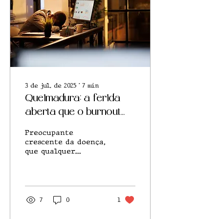
3 de jul. de 2025
∙
7
min
Queimadura: a ferida
aberta que o burnout
deixa na sociedade
Preocupante
atual
crescente da doença,
que qualquer
trabalhador está
sujeito a passar em
uma sociedade onde a
saúde mental se
esvai e o trabalho
7
0
1
aumenta