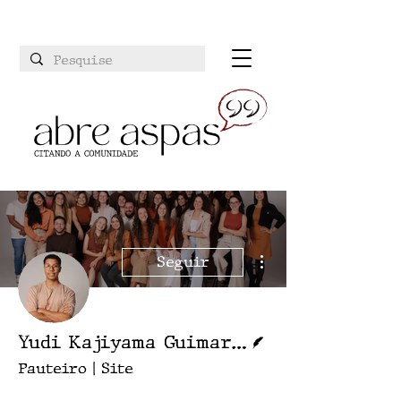
Mais ações
Seguir
Escritor
Yudi Kajiyama Guimarães
Pauteiro | Site