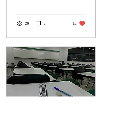
do mundo dos
esportes
29
2
12
2 de jun. de 2025
∙
4
min
O peso além da mochila: