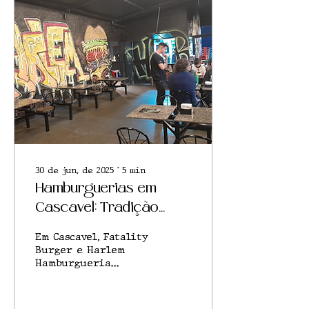
30 de jun. de 2025
∙
5
min
Hamburguerias em
Cascavel: Tradição
versus Inovação na
Em Cascavel, Fatality
Cena Gastronômica
Burger e Harlem
Hamburgueria
transformam o gosto
local, mesclando
inovação geek com