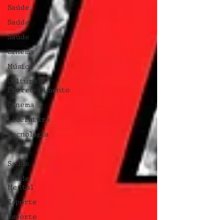
Saúde
Saúde
Saúde
Cinema
Música
Cultura e
Entretenimento
Cinema
Literatura
Tecnologia
Jogos
Saúde
Saúde
Mental
Esporte
Esporte