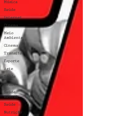
Música
Saúde
Internet
Cinema
Meio
Ambiente
Cinema
Trânsito
Esporte
Arte
Saúde
Saúde
Saúde
mental
Saúde
Nutrição