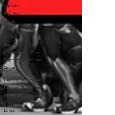
Esporte
Esporte
Saúde
Esporte
Saúde
Esporte
Empreendedorismo
Empreendedorismo
Corpus
Christi
Empreendedorismo
Empreendedorismo
Empreendedorismo
Moda
Dança