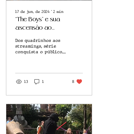
17 de jun. de 2024
∙
2
min
“The Boys” e sua
ascensão ao
suprassumo das
Dos quadrinhos aos
histórias de super-
streamings, série
conquista o público e
heróis
o mercado do
entretenimento
13
1
8