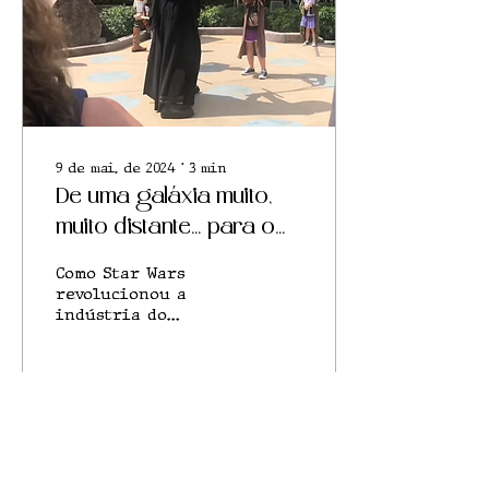
9 de mai. de 2024
∙
3
min
De uma galáxia muito,
muito distante… para o
topo da Cultura Geek
Como Star Wars
revolucionou a
indústria do
entretenimento
‘nerdístico’
63
1
18