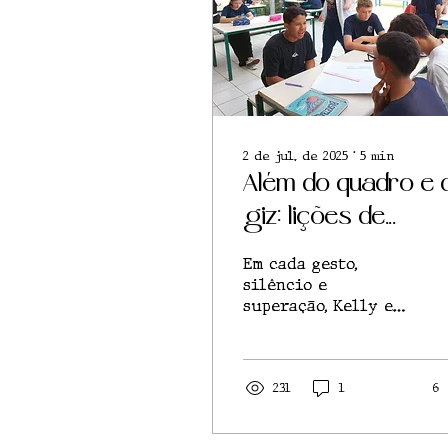
2 de jul. de 2025
∙
5
min
Além do quadro e 
giz: lições de
coragem e
Em cada gesto,
representatividade
silêncio e
superação, Kelly e
Luiz transformam o
espaço escolar em
território de
representatividade
231
1
6