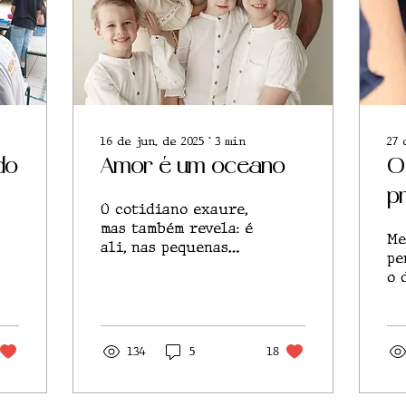
16 de jun. de 2025
∙
3
min
27 
do
Amor é um oceano
O
p
O cotidiano exaure,
c
mas também revela: é
Me
ali, nas pequenas
e
pe
pausas, que o amor
o 
permanece brasa
c
fe
“m
p
ma
134
5
18
ri
da