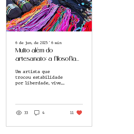
6 de jun. de 2025
∙
6
min
Muito além do
artesanato: a filosofia
de um Maluco da
Um artista que
Estrada
trocou estabilidade
por liberdade, viveu
nas estradas do país
e hoje redescobre o
valor da presença
como pai
33
4
11