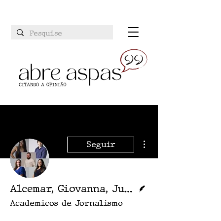
Mais ações
Seguir
Escritor
Alcemar, Giovanna, Juan, Karol e Rayssa
Academicos de Jornalismo