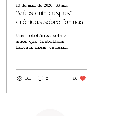
10 de mai. de 2026
∙
33
min
“Mães entre aspas”:
crônicas sobre formas
de maternar
Uma coletânea sobre
mães que trabalham,
faltam, riem, temem,
resistem e continuam
101
2
10