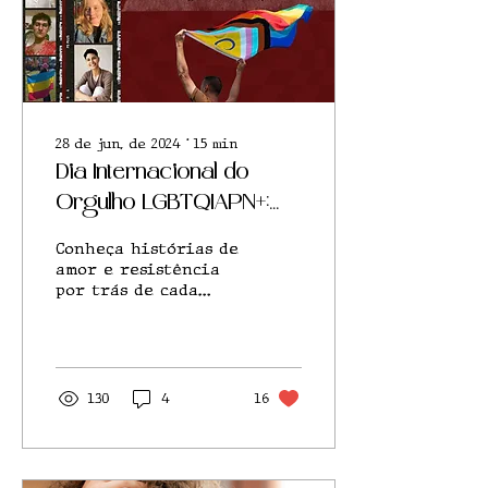
28 de jun. de 2024
∙
15
min
Dia Internacional do
Orgulho LGBTQIAPN+:
você sabe o que
Conheça histórias de
significa cada letra?
amor e resistência
por trás de cada
letra da sigla. Uma
coletânea de
crônicas escrita por
Maria Vitória de
Oliveira...
130
4
16