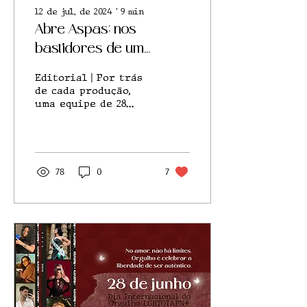
12 de jul. de 2024
∙
9
min
Abre Aspas: nos
bastidores de um
projeto que carrega a
Editorial | Por trás
essência do Jornalismo
de cada produção,
uma equipe de 28
integrantes busca
transformar o mundo
através do
Jornalismo
78
0
7