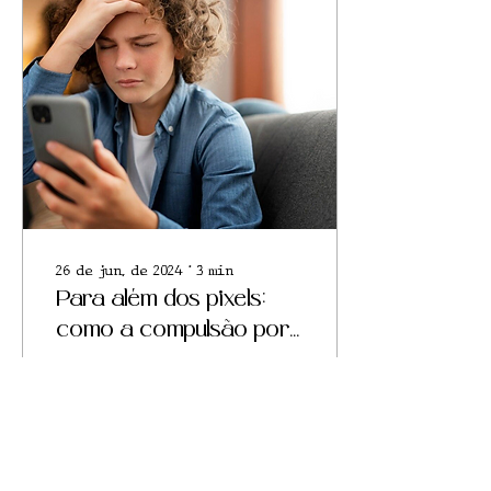
26 de jun. de 2024
∙
3
min
Para além dos pixels:
como a compulsão por
tecnologia impacta nas
Necessidade de usar
relações interpessoais
a internet para a
realização das
atividades diárias
afeta a saúde mental.
Escrito por Filipe