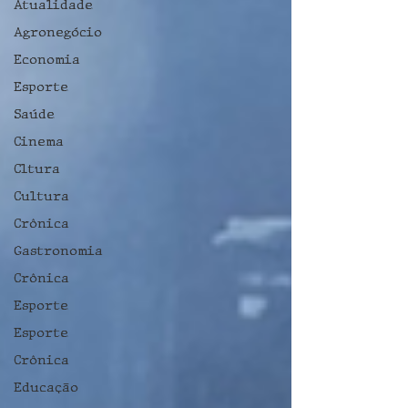
Atualidade
Agronegócio
Economia
Esporte
Saúde
Cinema
Cltura
Cultura
Crônica
Gastronomia
Crônica
Esporte
Esporte
Crônica
Educação