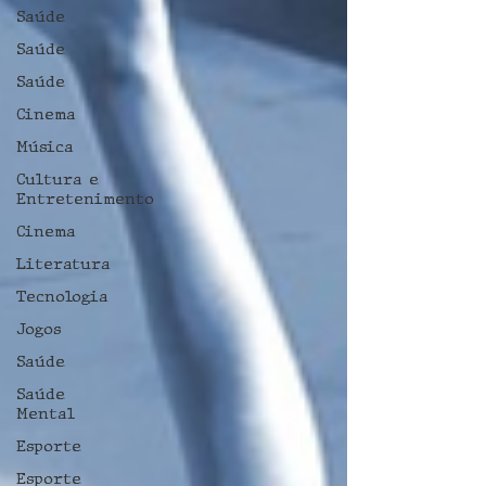
Saúde
Saúde
Saúde
Cinema
Música
Cultura e
Entretenimento
Cinema
Literatura
Tecnologia
Jogos
Saúde
Saúde
Mental
Esporte
Esporte