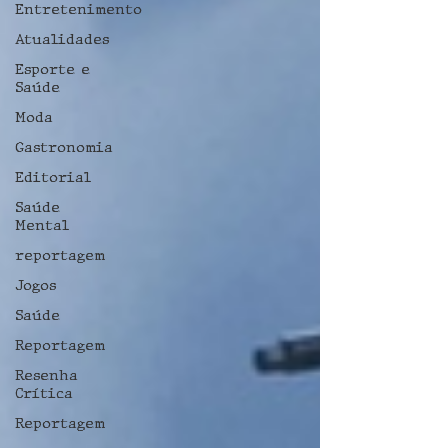
Entretenimento
Atualidades
Esporte e
Saúde
Moda
Gastronomia
Editorial
Saúde
Mental
reportagem
Jogos
Saúde
Reportagem
Resenha
Crítica
Reportagem