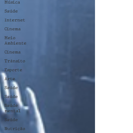
Música
Saúde
Internet
Cinema
Meio
Ambiente
Cinema
Trânsito
Esporte
Arte
Saúde
Saúde
Saúde
mental
Saúde
Nutrição