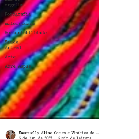
orgulho
Fotografia
maternidade
Sustentabilidade
Saúde
Animal
Arte
Abre Aspas