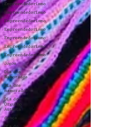
Empreendedorismo
Empreendedorismo
Empreendedorismo
Empreendedorismo
Empreendedorismo
Empreendedorismo
Empreendedorismo
Jogos
Dia dos
Namorados
Dia dos
namorados
Dia do
Orgulho
Autista
dança
Dia do