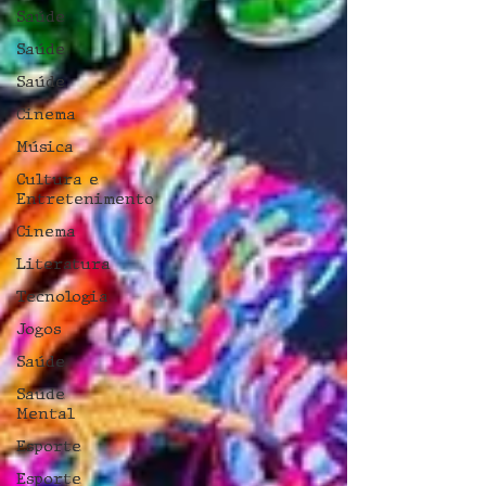
Saúde
Saúde
Saúde
Cinema
Música
Cultura e
Entretenimento
Cinema
Literatura
Tecnologia
Jogos
Saúde
Saúde
Mental
Esporte
Esporte