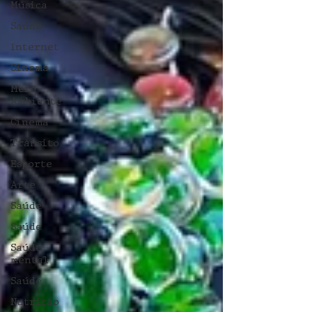
Música
Saúde
Internet
Cinema
Meio
Ambiente
Cinema
Trânsito
Esporte
Arte
Saúde
Saúde
Saúde
mental
Saúde
Nutrição