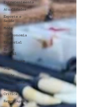
Entretenimento
Atualidades
Esporte e
Saúde
Moda
Gastronomia
Editorial
Saúde
Mental
reportagem
Jogos
Saúde
Reportagem
Resenha
Crítica
Reportagem