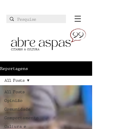
Reportagens
All Posts
All Posts
Opinião
Comunidade
Comportamento
Cultura e