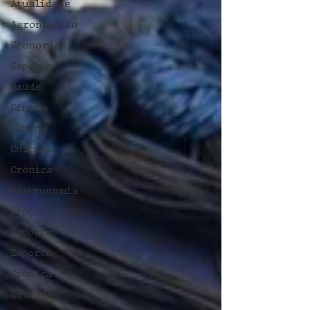
Atualidade
Agronegócio
Economia
Esporte
Saúde
Cinema
Cltura
Cultura
Crônica
Gastronomia
Crônica
Esporte
Esporte
Crônica
Educação