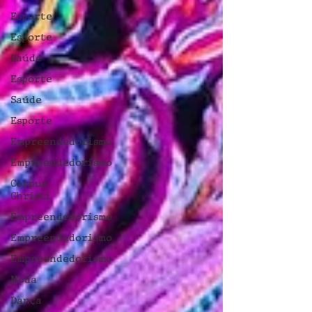
Esporte
Esporte
Saúde
Esporte
Saúde
Esporte
Empreendedorismo
Empreendedorismo
Corpus
Christi
Empreendedorismo
Empreendedorismo
Empreendedorismo
Moda
Dança