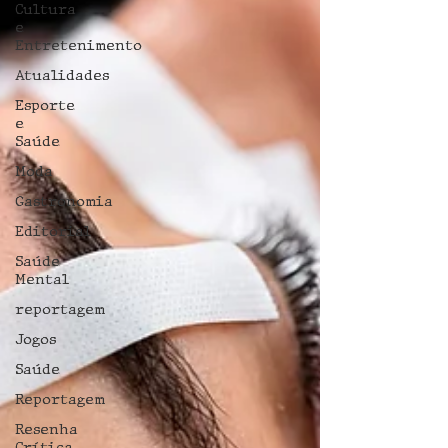
Cultura
e
Entretenimento
Atualidades
Esporte
e
Saúde
Moda
Gastronomia
Editorial
Saúde
Mental
reportagem
Jogos
Saúde
Reportagem
Resenha
Crítica