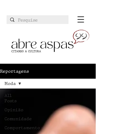
Reportagens
Moda
All
Posts
Opinião
Comunidade
Comportamento