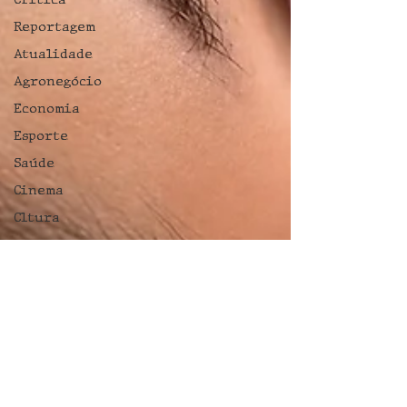
Reportagem
Atualidade
Agronegócio
Economia
Esporte
Saúde
Cinema
Cltura
Cultura
Crônica
Gastronomia
Crônica
Esporte
Esporte