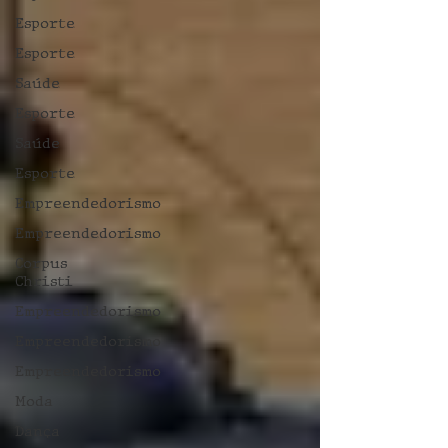
Esporte
Esporte
Saúde
Esporte
Saúde
Esporte
Empreendedorismo
Empreendedorismo
Corpus
Christi
Empreendedorismo
Empreendedorismo
Empreendedorismo
Moda
Dança