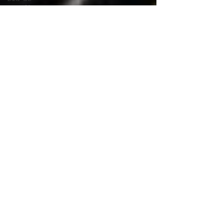
orgulho
Fotografia
maternidade
Sustentabilidade
Saúde
Animal
Arte
Abre
Aspas