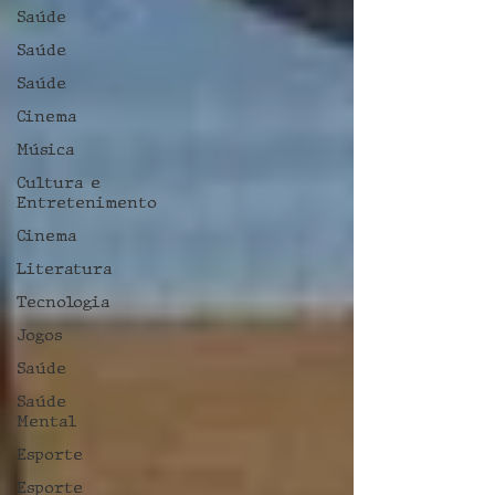
Saúde
Saúde
Saúde
Cinema
Música
Cultura e
Entretenimento
Cinema
Literatura
Tecnologia
Jogos
Saúde
Saúde
Mental
Esporte
Esporte