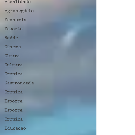
Atualidade
Agronegócio
Economia
Esporte
Saúde
Cinema
Cltura
Cultura
Crônica
Gastronomia
Crônica
Esporte
Esporte
Crônica
Educação