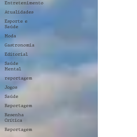
Entretenimento
Atualidades
Esporte e
Saúde
Moda
Gastronomia
Editorial
Saúde
Mental
reportagem
Jogos
Saúde
Reportagem
Resenha
Crítica
Reportagem