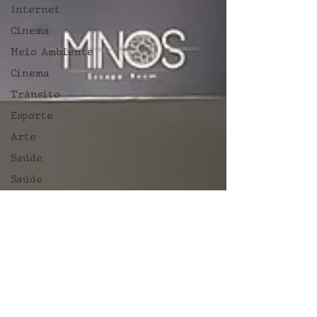
Internet
Cinema
Meio Ambiente
Cinema
Trânsito
Esporte
Arte
Saúde
Saúde
Saúde mental
Saúde
Nutrição
Saúde
Saúde
Saúde