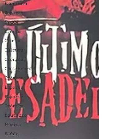
Economia
Esporte
Saúde
Cinema
Cltura
Cultura
Crônica
Gastronomia
Crônica
Esporte
Esporte
Crônica
Educação
Música
Saúde