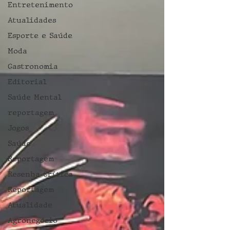
Entretenimento
Atualidades
Esporte e Saúde
Moda
Gastronomia
Editorial
Saúde Mental
reportagem
Jogos
Saúde
Reportagem
Resenha Crítica
Reportagem
Atualidade
Agronegócio