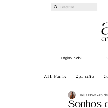
Página inicial
All Posts
Opinião
C
Atualidades
Hallis Novak
Esport
20 de
Sonhos 