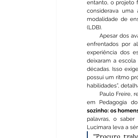
entanto, o projeto 
considerava uma 
modalidade de ens
(LDB).
	Apesar dos avanços legais, frequentar a escola não elimina, por si só, os desafios 
enfrentados por al
experiência dos 
deixaram a escola
décadas. Isso exig
possui um ritmo pró
habilidades”, detal
	Paulo Freire, reconhecido como o pai da educação de jovens e adultos, escreveu 
em Pedagogia do
sozinho: os home
palavras, o saber
Lucimara leva a séri
“Procuro trab