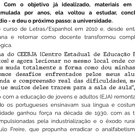
. 
Com o objetivo já idealizado, materiais e
mulada por anos, ela voltou a estudar, concl
o - e deu o próximo passo: a universidade.
luna e retornar como docente transformou compl
ica. 
na do CEEBJA [Centro Estadual de Educação B
os] e agora lecionar no mesmo local onde co
os muda totalmente a forma como dou minhas 
smos desafios enfrentados pelos meus alu
nda e compreensão real das dificuldades, mo
ue muitos deles trazem para a sala de aula”,
do os portugueses ensinavam sua língua e costu
lidade ganhou força na década de 1930, com as t
pulsionadas pela industrialização e o êxodo rural.
ulo Freire, que propunha erradicar o analfabetism