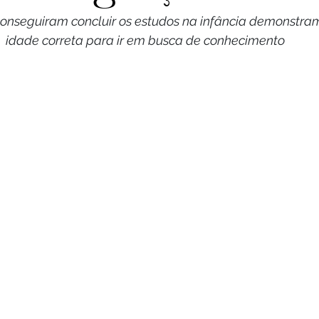
Saúde
Reportagem
Resenha Crítica
onseguiram concluir os estudos na infância demonstra
idade correta para ir em busca de conhecimento
gócio
Economia
Esporte
Saúde
C
Gastronomia
Crônica
Esporte
Espo