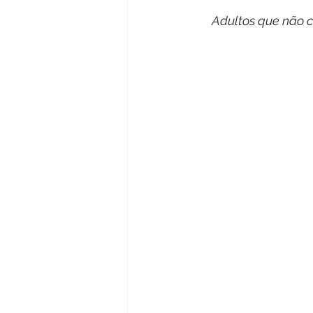
reportagem
Jogos
Adultos que não c
Atualidade
Agrone
Cultura
Crônica