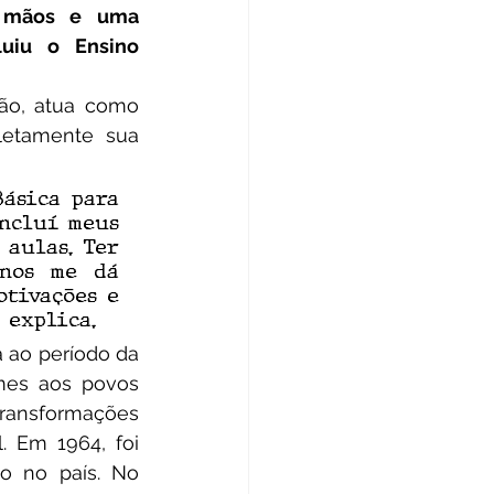
m mãos e uma 
uiu o Ensino 
etamente sua 
ásica para 
ncluí meus 
aulas. Ter 
nos me dá 
tivações e 
 explica.
mes aos povos 
ransformações 
 Em 1964, foi 
o no país. No 