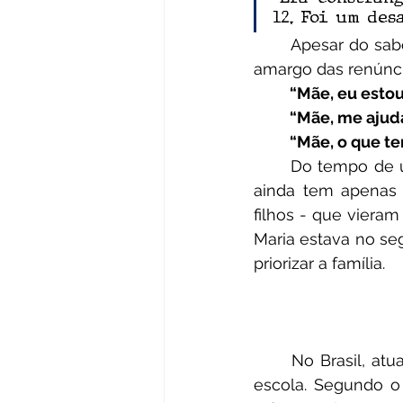
12. Foi um des
	Apesar do sabor alegre da realização de um sonho, o caminho ainda reservaria o 
amargo das renúnci
	“Mãe, eu esto
	“Mãe, me ajud
	“Mãe, o que t
	Do tempo de uma mãe, nem o relógio dá conta. Por mais ágil que ela seja, o dia 
ainda tem apenas 
filhos - que vieram
Maria estava no se
priorizar a família.
	No Brasil, atualmente, nove milhões de jovens entre 14 e 29 anos estão fora da 
escola. Segundo o I