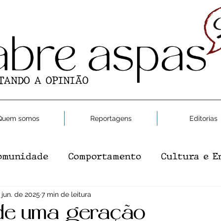
Quem somos
Reportagens
Editorias
omunidade
Comportamento
Cultura e E
e e Saúde
 jun. de 2025
7 min de leitura
Moda
Gastronomia
Editor
de uma geração