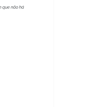
Reportagem
m que não há 
inema
Cltura
rte
Crônica