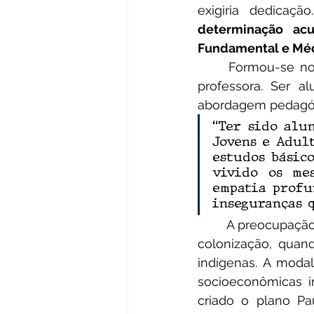
exigiria dedicação
determinação acu
Fundamental e Médi
	Formou-se no curso de Letras/Espanhol em 2010 e, desde então, atua como 
professora. Ser a
abordagem pedagóg
“Ter sido alu
Jovens e Adult
estudos básic
vivido os me
empatia profu
inseguranças q
	A preocupação com a educação de jovens e adultos (EJA) remonta ao período da 
colonização, quan
indígenas. A moda
socioeconômicas im
criado o plano Pa