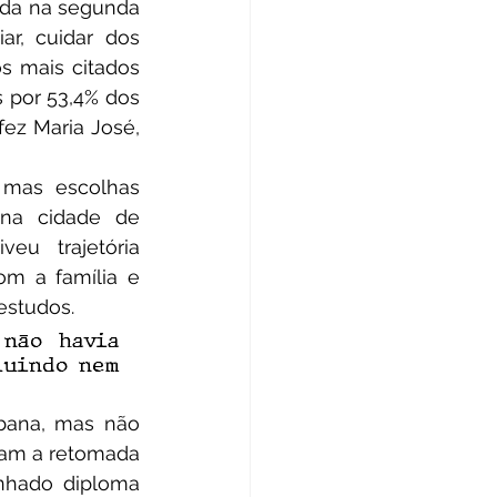
da na segunda 
r, cuidar dos 
 mais citados 
 por 53,4% dos 
z Maria José, 
na cidade de 
u trajetória 
m a família e 
estudos. 
não havia 
luindo nem 
vam a retomada 
hado diploma 