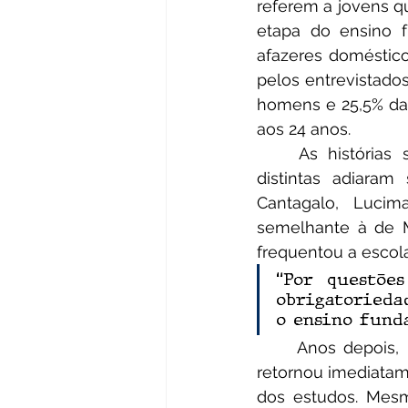
referem a jovens 
etapa do ensino fu
afazeres doméstico
pelos entrevistados
homens e 25,5% das
aos 24 anos.
	As histórias se cruzam, cada qual com seu drama particular, mas escolhas 
distintas adiara
Cantagalo, Lucim
semelhante à de M
frequentou a escola
“Por questõe
obrigatorieda
o ensino funda
	Anos depois, Lucimara se mudou com a família para a área urbana, mas não 
retornou imediatame
dos estudos. Mesm