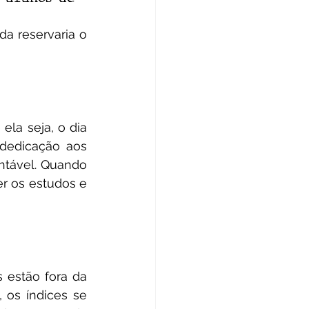
dedicação aos 
ntável. Quando 
r os estudos e 
 os índices se 