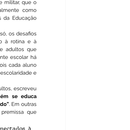
militar, que o 
almente como 
s da Educação 
o à rotina e à 
 adultos que 
te escolar há 
ois cada aluno 
escolaridade e 
uém se educa 
ndo”
. Em outras 
premissa que 
nectados à 