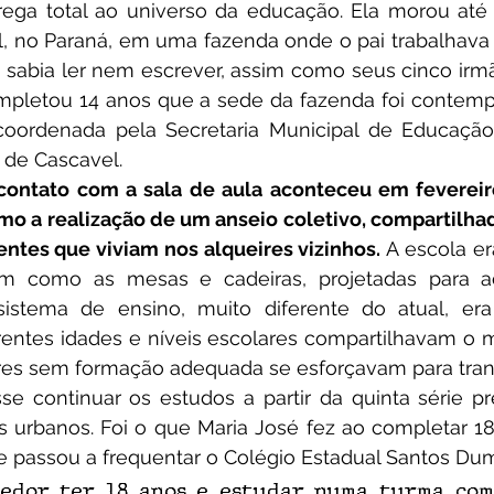
rega total ao universo da educação. Ela morou até 
l, no Paraná, em uma fazenda onde o pai trabalhava 
 sabia ler nem escrever, assim como seus cinco irmã
pletou 14 anos que a sede da fazenda foi contem
 coordenada pela Secretaria Municipal de Educação
 de Cascavel.
contato com a sala de aula aconteceu em fevereiro
mo a realização de um anseio coletivo, compartilhad
entes que viviam nos alqueires vizinhos.
 A escola era
im como as mesas e cadeiras, projetadas para a
istema de ensino, muito diferente do atual, era m
rentes idades e níveis escolares compartilhavam o 
es sem formação adequada se esforçavam para transm
s urbanos. Foi o que Maria José fez ao completar 1
 e passou a frequentar o Colégio Estadual Santos Dum
gedor ter 18 anos e estudar numa turma com