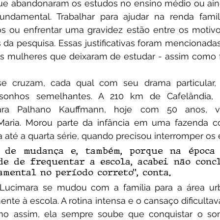
que abandonaram os estudos no ensino médio ou ain
ndamental. Trabalhar para ajudar na renda familia
s ou enfrentar uma gravidez estão entre os motivos
 da pesquisa. Essas justificativas foram mencionadas
 mulheres que deixaram de estudar - assim como fe
m sonhos semelhantes. A 210 km de Cafelândia, 
ara Palhano Kauffmann, hoje com 50 anos, vive
aria. Morou parte da infância em uma fazenda co
 até a quarta série, quando precisou interromper os 
s de mudança e, também, porque na época 
de de frequentar a escola, acabei não conc
mental no período correto”, conta.
nte à escola. A rotina intensa e o cansaço dificulta
o assim, ela sempre soube que conquistar o son