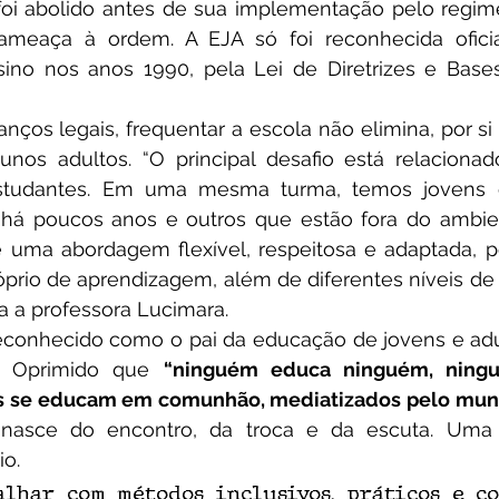
foi abolido antes de sua implementação pelo regime 
ameaça à ordem. A EJA só foi reconhecida ofici
ino nos anos 1990, pela Lei de Diretrizes e Base
unos adultos. 
“O principal desafio está relacionad
estudantes. Em uma mesma turma, temos jovens e
 há poucos anos e outros que estão fora do ambien
e uma abordagem flexível, respeitosa e adaptada, p
prio de aprendizagem, além de diferentes níveis de 
ha a professora Lucimara.
 Oprimido que 
“ninguém educa ninguém, ning
ns se educam em comunhão, mediatizados pelo mu
 nasce do encontro, da troca e da escuta. Uma 
o. 
alhar com métodos inclusivos, práticos e co