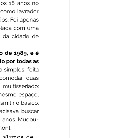
os 18 anos no 
como lavrador. 
os. Foi apenas 
plada com uma 
 da cidade de 
 de 1989, e é 
o por todas as 
 simples, feita 
comodar duas 
ultisseriado: 
mesmo espaço, 
itir o básico.
8 anos. Mudou-
ont. 
 alunos de 