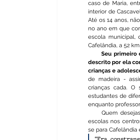
caso de Maria, ent
interior de Cascave
Até os 14 anos, não
no ano em que com
escola municipal,
Cafelândia, a 52 km
Seu primeiro 
descrito por ela co
crianças e adolesc
de madeira - ass
crianças cada. O s
estudantes de dife
enquanto professor
	Quem desejasse continuar os estudos a partir da quinta série precisava buscar 
escolas nos centro
se para Cafelândia
“Era constran