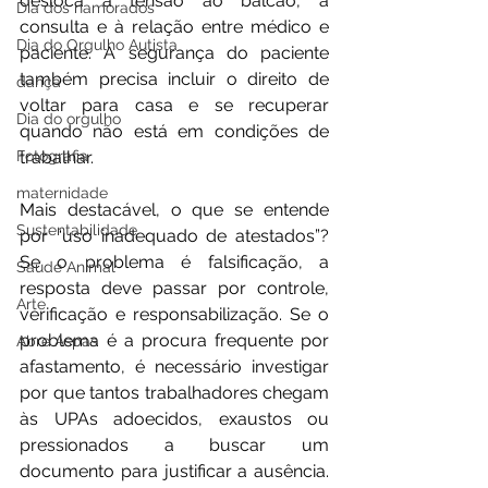
desloca a tensão ao balcão, à 
Dia dos namorados
consulta e à relação entre médico e 
Dia do Orgulho Autista
paciente. A segurança do paciente 
também precisa incluir o direito de 
dança
voltar para casa e se recuperar 
Dia do orgulho
quando não está em condições de 
trabalhar.
Fotografia
maternidade
Mais destacável, o que se entende 
Sustentabilidade
por “uso inadequado de atestados”? 
Se o problema é falsificação, a 
Saúde Animal
resposta deve passar por controle, 
Arte
verificação e responsabilização. Se o 
problema é a procura frequente por 
Abre Aspas
afastamento, é necessário investigar 
por que tantos trabalhadores chegam 
às UPAs adoecidos, exaustos ou 
pressionados a buscar um 
documento para justificar a ausência. 