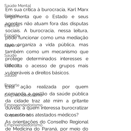
Saúde Mental
Em sua crítica à burocracia, Karl Marx 
Esporte
argumenta que o Estado e seus 
agentes não atuam fora das disputas 
Esporte
sociais. A burocracia, nessa leitura, 
Esporte
pode funcionar como uma mediação 
que organiza a vida pública, mas 
Esporte
também como um mecanismo que 
Saúde
protege determinados interesses e 
dificulta o acesso de grupos mais 
Esporte
vulneráveis a direitos básicos.
Saúde
Esporte
Esta ação realizada por quem 
comanda a gestão da saúde pública 
Empreendedorismo
da cidade traz até mim a gritante 
Empreendedorismo
dúvida: a quem interessa burocratizar 
o acesso aos atestados médicos?
Corpus Christi
As orientações do Conselho Regional 
Empreendedorismo
de Medicina do Paraná, por meio do 