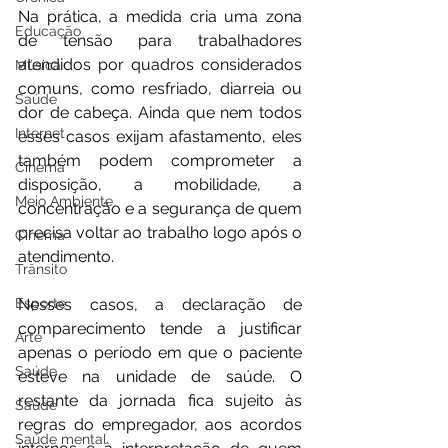
Na prática, a medida cria uma zona 
Educação
de tensão para trabalhadores 
atendidos por quadros considerados 
Música
comuns, como resfriado, diarreia ou 
Saúde
dor de cabeça. Ainda que nem todos 
Internet
esses casos exijam afastamento, eles 
também podem comprometer a 
Cinema
disposição, a mobilidade, a 
Meio Ambiente
concentração e a segurança de quem 
precisa voltar ao trabalho logo após o 
Cinema
atendimento.
Trânsito
Nesses casos, a declaração de 
Esporte
comparecimento tende a justificar 
Arte
apenas o período em que o paciente 
Saúde
esteve na unidade de saúde. O 
restante da jornada fica sujeito às 
Saúde
regras do empregador, aos acordos 
Saúde mental