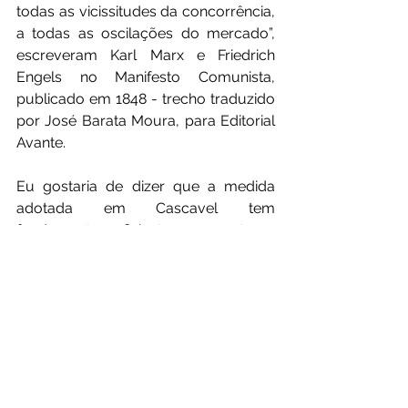
todas as vicissitudes da concorrência, 
a todas as oscilações do mercado”, 
escreveram Karl Marx e Friedrich 
Engels no Manifesto Comunista, 
publicado em 1848 - trecho traduzido 
por José Barata Moura, para Editorial 
Avante.
Eu gostaria de dizer que a medida 
adotada em Cascavel tem 
fundamento suficiente para proteger 
todos os lados envolvidos. Mas, 
como trabalhador, também preciso 
olhar para quem bate ponto, depende 
do salário e não tem plano de saúde 
privado. Para esse grupo, a diferença 
entre um atestado e uma declaração 
pode significar desconto, advertência, 
conflito no trabalho ou mais um dia 