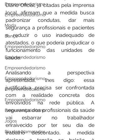
Empreendedorismo
Diário Oficial, já citadas pela imprensa 
local, afirmam que a medida busca 
Empreendedorismo
padronizar condutas, dar mais 
Moda
segurança a profissionais e pacientes 
e reduzir o uso inadequado de 
Dança
atestados, o que poderia prejudicar o 
Empreendedorismo
funcionamento das unidades de 
saúde.
Empreendedorismo
Empreendedorismo
Analisando a perspectiva 
Empreendedorismo
apresentada, lhes digo: essa 
justificativa precisa ser confrontada 
Empreendedorismo
com a realidade concreta dos 
Empreendedorismo
envolvidos na rede pública. A 
segurança dos profissionais da saúde 
Empreendedorismo
vai esbarrar no trabalhador 
Jogos
enraivecido por ter seu dia de 
Dia dos Namorados
trabalho descontado, a medida 