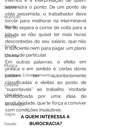
internos e à interpretação de quem 
administra o ponto. De um ponto de 
Saúde
vista pessimista, o trabalhador deve 
Nutrição
torcer para melhorar na interminável 
Saúde
fila de espera e correr de volta para a 
labuta se não quiser ter mais horas 
Saúde
descontadas do seu salário, que não 
Saúde
é suficiente nem para pagar um plano 
de saúde particular.
Cinema
Em outras palavras, o efeito em 
Música
prática e em sentido é: certas dores 
podem ser autoritariamente 
Cultura e Entretenimento
classificadas e eleitas ao posto de 
Cinema
“suportáveis” ao trabalho. Vontade 
Literatura
amaldiçoada por uma ideia de 
produtividade, que te força a conviver 
Tecnologia
com condições insalubres. 
Jogos
A QUEM INTERESSA A 
BUROCRACIA?
Saúde