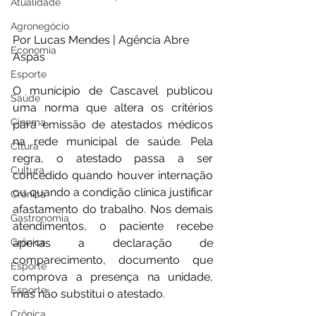
Atualidade
Agronegócio
Por Lucas Mendes | Agência Abre 
Economia
Aspas
Esporte
O município de Cascavel publicou 
Saúde
uma norma que altera os critérios 
Cinema
para emissão de atestados médicos 
na rede municipal de saúde. Pela 
Cltura
regra, o atestado passa a ser 
Cultura
concedido quando houver internação 
ou quando a condição clínica justificar 
Crônica
afastamento do trabalho. Nos demais 
Gastronomia
atendimentos, o paciente recebe 
apenas a declaração de 
Crônica
comparecimento, documento que 
Esporte
comprova a presença na unidade, 
Esporte
mas não substitui o atestado.
Crônica