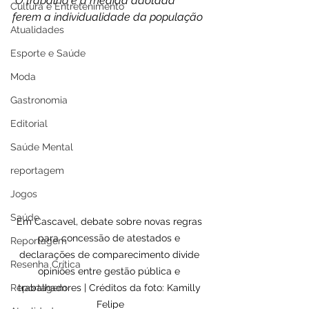
 O trabalho e a medida adotada 
Cultura e Entretenimento
ferem a individualidade da população
Atualidades
Esporte e Saúde
Moda
Gastronomia
Editorial
Saúde Mental
reportagem
Jogos
Saúde
Em Cascavel, debate sobre novas regras 
para concessão de atestados e 
Reportagem
declarações de comparecimento divide 
Resenha Crítica
opiniões entre gestão pública e 
trabalhadores | Créditos da foto: Kamilly 
Reportagem
Felipe