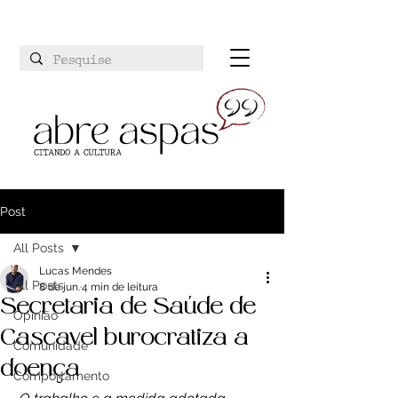
Post
All Posts
Lucas Mendes
All Posts
8 de jun.
4 min de leitura
Secretaria de Saúde de
Opinião
Cascavel burocratiza a
Comunidade
doença
Comportamento