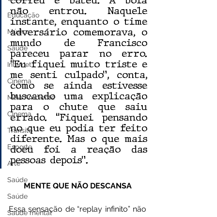
correu e bateu. A bola 
não entrou. Naquele 
Educação
instante, enquanto o time 
adversário comemorava, o 
Música
mundo de Francisco 
Saúde
pareceu parar no erro. 
“Eu fiquei muito triste e 
Internet
me senti culpado”, conta, 
Cinema
como se ainda estivesse 
buscando uma explicação 
Meio Ambiente
para o chute que saiu 
Cinema
errado. “Fiquei pensando 
no que eu podia ter feito 
Trânsito
diferente. Mas o que mais 
Esporte
doeu foi a reação das 
pessoas depois”.
Arte
Saúde
MENTE QUE NÃO DESCANSA
Saúde
Essa sensação de “replay infinito” não 
Saúde mental