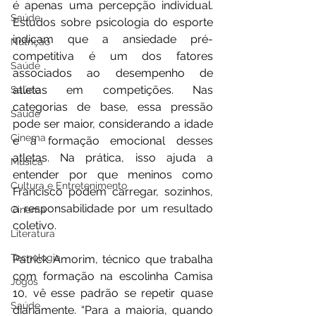
é apenas uma percepção individual. 
Saúde
Estudos sobre psicologia do esporte 
indicam que a ansiedade pré-
Nutrição
competitiva é um dos fatores 
Saúde
associados ao desempenho de 
atletas em competições. Nas 
Saúde
categorias de base, essa pressão 
Saúde
pode ser maior, considerando a idade 
Cinema
e a formação emocional desses 
atletas. Na prática, isso ajuda a 
Música
entender por que meninos como 
Cultura e Entretenimento
Francisco podem carregar, sozinhos, 
a responsabilidade por um resultado 
Cinema
coletivo.
Literatura
Tecnologia
Patrick Amorim, técnico que trabalha 
com formação na escolinha Camisa 
Jogos
10, vê esse padrão se repetir quase 
Saúde
diariamente. “Para a maioria, quando 