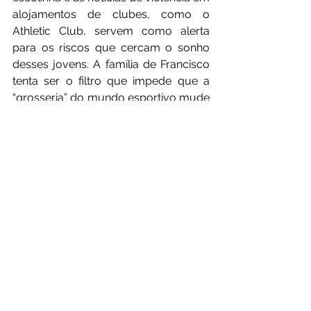
alojamentos de clubes, como o 
Athletic Club, servem como alerta 
para os riscos que cercam o sonho 
desses jovens. A família de Francisco 
tenta ser o filtro que impede que a 
“grosseria” do mundo esportivo mude 
seu olhar.
A superação de Francisco não 
acontece em um grande jogo, mas 
no silêncio do treino de um dia 
qualquer. Não é apenas um chute: é 
um gesto de coragem de quem 
entende, aos poucos, que o caminho 
não precisa ser perfeito, mas 
contínuo. O objetivo não é apenas 
acertar a rede, mas conseguir tirar o 
lance da mente e deixá-lo ali, na 