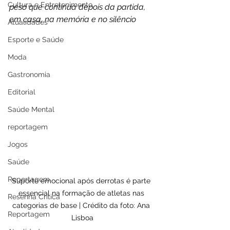
Cultura e Entretenimento
peso que continua depois da partida, 
em casa, na memória e no silêncio 
Atualidades
Esporte e Saúde
Moda
Gastronomia
Editorial
Saúde Mental
reportagem
Jogos
Saúde
Reportagem
Suporte emocional após derrotas é parte 
essencial na formação de atletas nas 
Resenha Crítica
categorias de base | Crédito da foto: Ana 
Reportagem
Lisboa