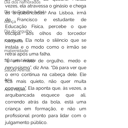
Dia dos namorados
vezes, ela atravessa o ginásio e chega 
Dia do Orgulho Autista
às arquibancadas. Ana Lisboa, irmã 
de Francisco e estudante de 
dança
Educação Física, percebe o que 
Dia do orgulho
escapa aos olhos do torcedor 
comum. Ela nota o silêncio que se 
Fotografia
instala e o modo como o irmão se 
maternidade
retrai após uma falha.
“É um misto de orgulho, medo e 
Sustentabilidade
nervosismo”, diz Ana. “Dá para ver que 
Saúde Animal
o erro continua na cabeça dele. Ele 
Arte
fica mais quieto, não quer muita 
conversa”. Ela aponta que, às vezes, a 
Abre Aspas
arquibancada esquece que ali, 
correndo atrás da bola, está uma 
criança em formação, e não um 
profissional pronto para lidar com o 
julgamento público.