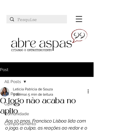
Post
All Posts
Letícia Patrícia de Souza
All Posts
9 de mai.
5 min de leitura
O jogo não acaba no
Opinião
apito
Comunidade
Aos 10 anos, Francisco Lisboa lida com 
Comportamento
o jogo, a culpa, as reações ao redor e o 