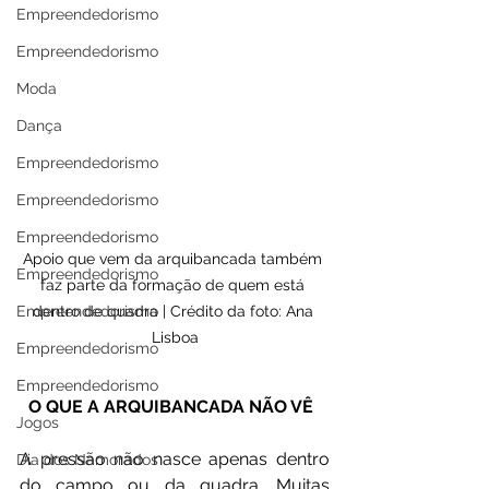
Empreendedorismo
Empreendedorismo
Moda
Dança
Empreendedorismo
Empreendedorismo
Empreendedorismo
Apoio que vem da arquibancada também 
Empreendedorismo
faz parte da formação de quem está 
dentro de quadra | Crédito da foto: Ana 
Empreendedorismo
Lisboa
Empreendedorismo
Empreendedorismo
O QUE A ARQUIBANCADA NÃO VÊ  
Jogos
A pressão não nasce apenas dentro 
Dia dos Namorados
do campo ou da quadra. Muitas 