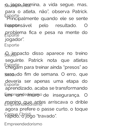
o jogo termina, a vida segue, mas, 
Saúde Mental
para o atleta, não”, observa Patrick. 
Esporte
“Principalmente quando ele se sente 
responsável pelo resultado. O 
Esporte
problema fica e pesa na mente do 
Esporte
jogador”.
Esporte
O impacto disso aparece no treino 
Saúde
seguinte. Patrick nota que atletas 
Esporte
chegam para treinar ainda “presos” ao 
erro do fim de semana. O erro, que 
Saúde
deveria ser apenas uma etapa do 
Esporte
aprendizado, acaba se transformando 
Empreendedorismo
em um muro de insegurança. O 
menino que antes arriscava o drible 
Empreendedorismo
agora prefere o passe curto, o toque 
Corpus Christi
rápido, o jogo “travado”.
Empreendedorismo