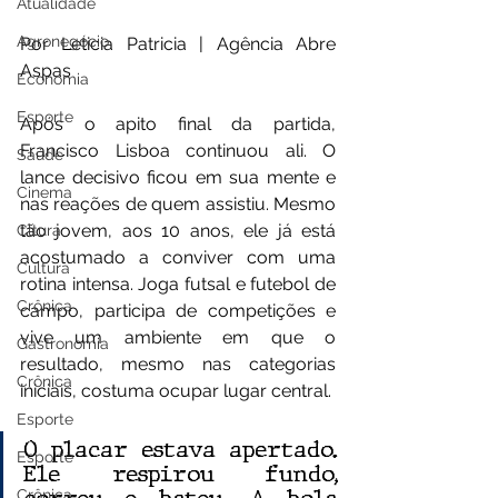
Atualidade
Agronegócio
Por Leticia Patricia | Agência Abre 
Aspas
Economia
Esporte
Após o apito final da partida, 
Francisco Lisboa continuou ali. O 
Saúde
lance decisivo ficou em sua mente e 
Cinema
nas reações de quem assistiu. Mesmo 
tão jovem, aos 10 anos, ele já está 
Cltura
acostumado a conviver com uma 
Cultura
rotina intensa. Joga futsal e futebol de 
Crônica
campo, participa de competições e 
vive um ambiente em que o 
Gastronomia
resultado, mesmo nas categorias 
Crônica
iniciais, costuma ocupar lugar central.
Esporte
O placar estava apertado. 
Esporte
Ele respirou fundo, 
Crônica