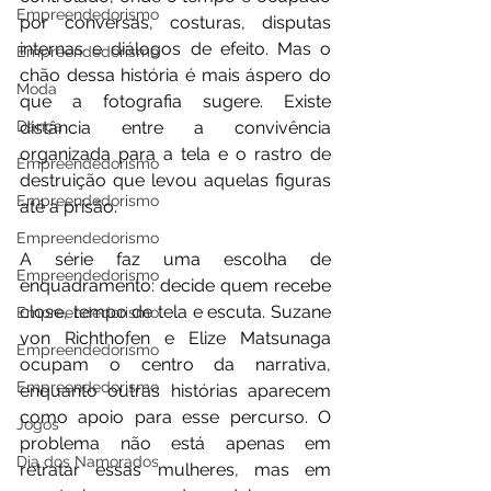
Empreendedorismo
por conversas, costuras, disputas 
internas e diálogos de efeito. Mas o 
Empreendedorismo
chão dessa história é mais áspero do 
Moda
que a fotografia sugere. Existe 
distância entre a convivência 
Dança
organizada para a tela e o rastro de 
Empreendedorismo
destruição que levou aquelas figuras 
Empreendedorismo
até a prisão.
Empreendedorismo
A série faz uma escolha de 
Empreendedorismo
enquadramento: decide quem recebe 
close, tempo de tela e escuta. Suzane 
Empreendedorismo
von Richthofen e Elize Matsunaga 
Empreendedorismo
ocupam o centro da narrativa, 
Empreendedorismo
enquanto outras histórias aparecem 
como apoio para esse percurso. O 
Jogos
problema não está apenas em 
Dia dos Namorados
retratar essas mulheres, mas em 