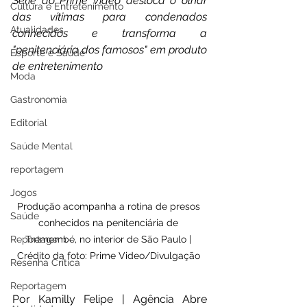
Série do Prime Video desloca o olhar 
Cultura e Entretenimento
das vítimas para condenados 
Atualidades
conhecidos e transforma a 
"penitenciária dos famosos" em produto 
Esporte e Saúde
de entretenimento
Moda
Gastronomia
Editorial
Saúde Mental
reportagem
Jogos
Produção acompanha a rotina de presos 
Saúde
conhecidos na penitenciária de 
Tremembé, no interior de São Paulo | 
Reportagem
Crédito da foto: Prime Video/Divulgação 
Resenha Crítica
Reportagem
Por Kamilly Felipe | Agência Abre 