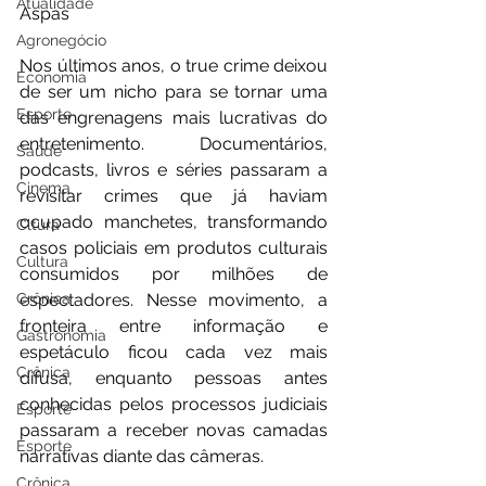
Atualidade
Aspas
Agronegócio
Nos últimos anos, o true crime deixou 
Economia
de ser um nicho para se tornar uma 
Esporte
das engrenagens mais lucrativas do 
entretenimento. Documentários, 
Saúde
podcasts, livros e séries passaram a 
Cinema
revisitar crimes que já haviam 
ocupado manchetes, transformando 
Cltura
casos policiais em produtos culturais 
Cultura
consumidos por milhões de 
espectadores. Nesse movimento, a 
Crônica
fronteira entre informação e 
Gastronomia
espetáculo ficou cada vez mais 
Crônica
difusa, enquanto pessoas antes 
conhecidas pelos processos judiciais 
Esporte
passaram a receber novas camadas 
Esporte
narrativas diante das câmeras.
Crônica