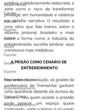
estética cuidadosamente elaborada, a 
Saúde Mental
série corre o risco de transformar 
Esporte
privilégio em humanidade e violência 
em detalhe narrativo. O resultado é 
Esporte
uma obra que fala menos sobre o 
Esporte
sistema prisional brasileiro e mais 
sobre a forma como a indústria do 
Esporte
entretenimento escolhe lembrar seus 
Saúde
criminosos mais midiáticos.
Esporte
A PRISÃO COMO CENÁRIO DE 
Saúde
ENTRERENIMENTO
Esporte
Nas lentes da produção, as grades da 
Empreendedorismo
penitenciária de Tremembé ganham 
Empreendedorismo
uma aparência distante da dureza do 
Corpus Christi
cárcere. Para quem assiste, o presídio 
pode parecer um espaço quase 
Empreendedorismo
controlado, onde o tempo é ocupado 