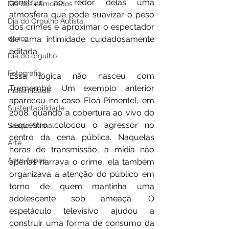
construir ao redor delas uma 
Dia dos namorados
atmosfera que pode suavizar o peso 
Dia do Orgulho Autista
dos crimes e aproximar o espectador 
de uma intimidade cuidadosamente 
dança
editada.
Dia do orgulho
Fotografia
Essa lógica não nasceu com 
Tremembé. Um exemplo anterior 
maternidade
apareceu no caso Eloá Pimentel, em 
Sustentabilidade
2008, quando a cobertura ao vivo do 
sequestro colocou o agressor no 
Saúde Animal
centro da cena pública. Naquelas 
Arte
horas de transmissão, a mídia não 
Abre Aspas
apenas narrava o crime, ela também 
organizava a atenção do público em 
torno de quem mantinha uma 
adolescente sob ameaça. O 
espetáculo televisivo ajudou a 
construir uma forma de consumo da 