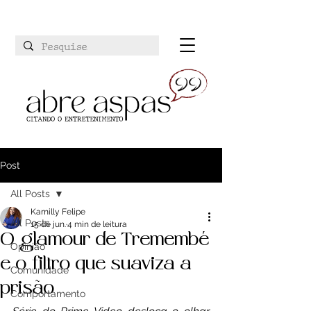
Post
All Posts
Kamilly Felipe
All Posts
15 de jun.
4 min de leitura
O glamour de Tremembé
Opinião
e o filtro que suaviza a
Comunidade
prisão
Comportamento