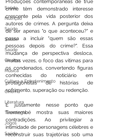
Produções contemporâneas de true 
Saúde
crime têm demonstrado interesse 
crescente pela vida posterior dos 
Nutrição
autores de crimes. A pergunta deixa 
Saúde
de ser apenas "o que aconteceu?" e 
passa a incluir "quem são essas 
Saúde
pessoas depois do crime?". Essa 
Saúde
mudança de perspectiva desloca, 
muitas vezes, o foco das vítimas para 
Cinema
os condenados, convertendo figuras 
Música
conhecidas do noticiário em 
Cultura e Entretenimento
protagonistas de histórias de 
sofrimento, superação ou redenção.
Cinema
Literatura
É justamente nesse ponto que 
Tremembé mostra suas maiores 
Tecnologia
contradições. Ao privilegiar a 
Jogos
intimidade de personagens célebres e 
Saúde
reconstruir suas trajetórias sob uma 