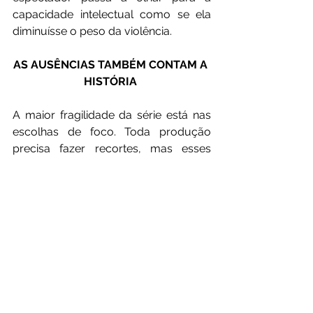
capacidade intelectual como se ela 
diminuísse o peso da violência.
AS AUSÊNCIAS TAMBÉM CONTAM A 
HISTÓRIA 
A maior fragilidade da série está nas 
escolhas de foco. Toda produção 
precisa fazer recortes, mas esses 
recortes dizem muito. Tremembé 
prefere acompanhar relações 
internas, disputas afetivas e conflitos 
de convivência a enfrentar, com a 
mesma força, o trauma deixado pelos 
crimes. O problema não está em 
mostrar a vida no cárcere, e sim em 
permitir que a rotina dos condenados 
se torne mais interessante do que a 