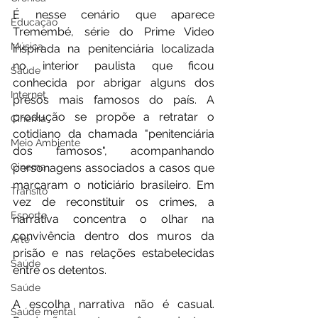
É nesse cenário que aparece 
Educação
Tremembé, série do Prime Video 
Música
inspirada na penitenciária localizada 
no interior paulista que ficou 
Saúde
conhecida por abrigar alguns dos 
Internet
presos mais famosos do país. A 
produção se propõe a retratar o 
Cinema
cotidiano da chamada "penitenciária 
Meio Ambiente
dos famosos", acompanhando 
personagens associados a casos que 
Cinema
marcaram o noticiário brasileiro. Em 
Trânsito
vez de reconstituir os crimes, a 
Esporte
narrativa concentra o olhar na 
convivência dentro dos muros da 
Arte
prisão e nas relações estabelecidas 
Saúde
entre os detentos.
Saúde
A escolha narrativa não é casual. 
Saúde mental