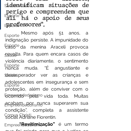
identificam situações de 
Saúde Mental
perigo e compreendem que 
Esporte
ali há o apoio de seus 
professores”. 
Esporte
	Mesmo após 51 anos, a 
Esporte
indignação persiste. A impunidade do 
Esporte
caso da menina Araceli provoca 
revolta. Para quem encara casos de 
Saúde
violência diariamente, o sentimento 
Esporte
nunca muda. “É angustiante e 
desesperador ver as crianças e 
Saúde
adolescentes em insegurança e sem 
Esporte
proteção, além de conviver com o 
Empreendedorismo
ocorrido pela vida toda. Muitas 
acabam por nunca superarem sua 
Empreendedorismo
condição”, completa a assistente 
Corpus Christi
social Adriane Fiorentin. 
“Revitimização”
 é um termo 
Empreendedorismo