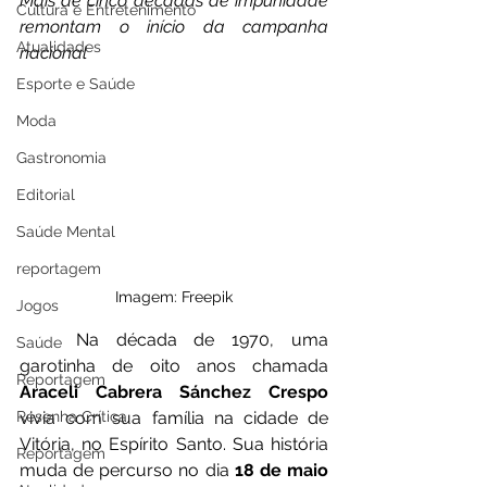
Mais de cinco décadas de impunidade 
Cultura e Entretenimento
remontam o início da campanha 
Atualidades
nacional
Esporte e Saúde
Moda
Gastronomia
Editorial
Saúde Mental
reportagem
Imagem: Freepik
Jogos
	Na década de 1970, uma 
Saúde
garotinha de oito anos chamada 
Reportagem
Araceli Cabrera Sánchez Crespo
vivia com sua família na cidade de 
Resenha Crítica
Vitória, no Espírito Santo. Sua história 
Reportagem
muda de percurso no dia 
18 de maio 