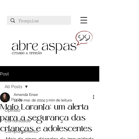
Post
All Posts
Amanda Enae
All Posts
14 de mai. de 2024
3 min de leitura
Maio Laranja: um alerta
Opinião
para a segurança das
Comunidade
crianças e adolescentes
Comportamento