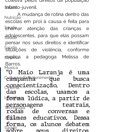
coletiva pelos direitos da população 
infanto-juvenil. 
Saúde
	A mudança de rotina dentro das 
Nutrição
escolas em prol à causa é feita para 
Saúde
chamar atenção das crianças e 
adolescentes, para que elas possam 
Saúde
pensar nos seus direitos e identificar 
Saúde
situações de violência, conforme 
explica a pedagoga Melissa de 
Cinema
Barros.
Música
“O Maio Laranja é uma 
campanha que busca 
Cultura e Entretenimento
conscientização. Dentro 
Cinema
das escolas, usamos a 
forma lúdica, a partir de 
Literatura
personagens teatrais, 
Tecnologia
rodas de conversas e 
filmes educativos. Dessa 
Jogos
forma, os alunos debatem 
Saúde
sobre seus direitos, 