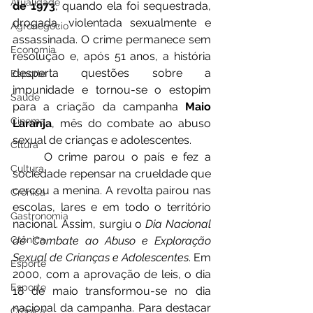
Atualidade
de 1973
, quando ela foi sequestrada, 
drogada, violentada sexualmente e 
Agronegócio
assassinada. O crime permanece sem 
Economia
resolução e, após 51 anos, a história 
desperta questões sobre a 
Esporte
impunidade e tornou-se o estopim 
Saúde
para a criação da campanha 
Maio 
Cinema
Laranja
, mês do combate ao abuso 
sexual de crianças e adolescentes.
Cltura
	O crime parou o país e fez a 
Cultura
sociedade repensar na crueldade que 
cercou a menina. A revolta pairou nas 
Crônica
escolas, lares e em todo o território 
Gastronomia
nacional. Assim, surgiu o 
Dia Nacional 
de Combate ao Abuso e Exploração 
Crônica
Sexual de Crianças e Adolescentes
. Em 
Esporte
2000, com a aprovação de leis, o dia 
Esporte
18 de maio transformou-se no dia 
nacional da campanha. Para destacar 
Crônica