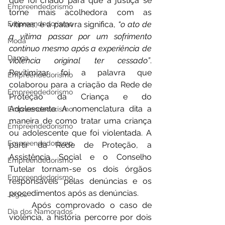
que foi criado para que a justiça se 
Empreendedorismo
torne mais acolhedora com as 
vítimas, e a palavra significa, 
“o ato de 
Empreendedorismo
a vítima passar por um sofrimento 
Moda
contínuo mesmo após a experiência de 
Dança
violência original ter cessado”
. 
Revitimizar foi a palavra que 
Empreendedorismo
colaborou para a criação da Rede de 
Empreendedorismo
Proteção da Criança e do 
Adolescente. A nomenclatura dita a 
Empreendedorismo
maneira de como tratar uma criança 
Empreendedorismo
ou adolescente que foi violentada. A 
Empreendedorismo
partir da Rede de Proteção, a 
Assistência Social e o Conselho 
Empreendedorismo
Tutelar tornam-se os dois órgãos 
Empreendedorismo
responsáveis pelas denúncias e os 
procedimentos após as denúncias.  
Jogos
	Após comprovado o caso de 
Dia dos Namorados
violência, a história percorre por dois 