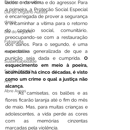
lados: o da vítima e do agressor. Para 
Dia dos namorados
a primeira, a Proteção Social Especial 
Dia do Orgulho Autista
é encarregada de prover a segurança 
dança
e encaminhar a vítima para o retorno 
do convívio social, comunitário, 
Dia do orgulho
preocupando-se com a restauração 
Fotografia
dos danos. Para o segundo, é uma 
expectativa generalizada de que a 
maternidade
punição seja dada e cumprida. 
O 
Sustentabilidade
esquecimento em meio à poeira, 
Saúde Animal
acumulada há cinco décadas, é visto 
como um crime o qual a justiça não 
Arte
alcança.
Abre Aspas
	As camisetas, os balões e as 
flores ficarão laranja até o fim do mês 
de maio. Mas, para muitas crianças e 
adolescentes, a vida perde as cores 
com as memórias cinzentas 
marcadas pela violência.