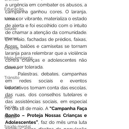
a urgência em combater os abusos, a 
Educação
campanha ganhou cores. O laranja, 
uma cor vibrante, materializa o estado 
Música
de alerta e foi escolhido com o intuito 
Saúde
de chamar a atenção da comunidade. 
Internet
Em maio, fachadas de prédios, faixas, 
flores, balões e camisetas se tornam 
Cinema
laranja para relembrar que a violência 
Meio Ambiente
contra crianças e adolescentes não 
deve ser tolerada.
Cinema
	Palestras, debates, campanhas 
Trânsito
em redes sociais e eventos 
educativos tomam conta das escolas, 
Esporte
das ruas, dos conselhos tutelares e 
Arte
das assistências sociais, em especial 
Saúde
no dia 18 de maio. A 
“Campanha Faça 
Bonito – Proteja Nossas Crianças e 
Saúde
Adolescentes”
, faz do mês uma luta 
Saúde mental