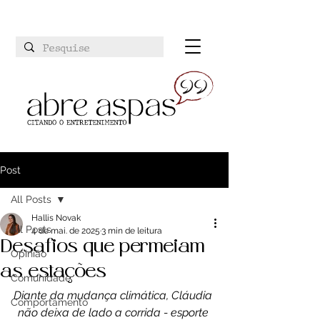
Post
All Posts
Hallis Novak
All Posts
4 de mai. de 2025
3 min de leitura
Desafios que permeiam
Opinião
as estações
Comunidade
Diante da mudança climática, Cláudia 
Comportamento
não deixa de lado a corrida - esporte 