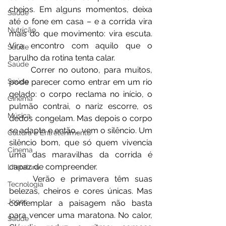
cheios. Em alguns momentos, deixa 
Saúde
até o fone em casa – e a corrida vira 
Nutrição
mais do que movimento: vira escuta. 
Vira encontro com aquilo que o 
Saúde
barulho da rotina tenta calar.
Saúde
	Correr no outono, para muitos, 
pode parecer como entrar em um rio 
Saúde
gelado: o corpo reclama no início, o 
Cinema
pulmão contrai, o nariz escorre, os 
Música
dedos congelam. Mas depois o corpo 
se adapta e então… vem o silêncio. Um 
Cultura e Entretenimento
silêncio bom, que só quem vivencia 
Cinema
uma das maravilhas da corrida é 
capaz de compreender.
Literatura
	Verão e primavera têm suas 
Tecnologia
belezas, cheiros e cores únicas. Mas 
Jogos
contemplar a paisagem não basta 
para vencer uma maratona. No calor, 
Saúde