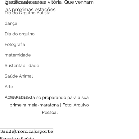
gratificante será a vitória. Que venham 
Dia dos namorados
as próximas estações.
Dia do Orgulho Autista
dança
Dia do orgulho
Fotografia
maternidade
Sustentabilidade
Saúde Animal
Arte
Abre Aspas
A atleta está se preparando para a sua 
primeira meia-maratona | Foto: Arquivo 
Pessoal
Saúde
Crônica
Esporte
Esporte e Saúde