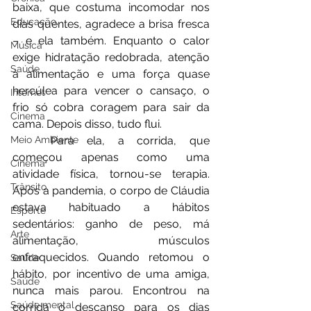
baixa, que costuma incomodar nos 
Educação
dias quentes, agradece a brisa fresca 
– e ela também. Enquanto o calor 
Música
exige hidratação redobrada, atenção 
Saúde
à alimentação e uma força quase 
hercúlea para vencer o cansaço, o 
Internet
frio só cobra coragem para sair da 
Cinema
cama. Depois disso, tudo flui.
	Para ela, a corrida, que 
Meio Ambiente
começou apenas como uma 
Cinema
atividade física, tornou-se terapia. 
Trânsito
Após a pandemia, o corpo de Cláudia 
estava habituado a hábitos 
Esporte
sedentários: ganho de peso, má 
Arte
alimentação, músculos 
enfraquecidos. Quando retomou o 
Saúde
hábito, por incentivo de uma amiga, 
Saúde
nunca mais parou. Encontrou na 
Saúde mental
corrida o descanso para os dias 