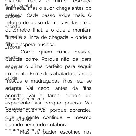
Cláudia reduz o ritmo: começa 
Saúde Mental
animada, mas o suor chega antes do 
esforço. Cada passo exige mais. O 
Esporte
relógio de pulso dá mais voltas até o 
Esporte
quilômetro final, e o que a mantém 
firme é a linha de chegada – onde a 
Esporte
filha a espera, ansiosa.
Esporte
	Como quem nunca desiste, 
Saúde
Cláudia corre. Porque não dá para 
esperar o clima perfeito para seguir 
Esporte
em frente. Entre dias abafados, tardes 
Saúde
frescas e madrugadas frias, ela se 
adapta. Vai cedo, antes da filha 
Esporte
acordar. Vai à tarde, depois do 
Empreendedorismo
expediente. Vai porque precisa. Vai 
Empreendedorismo
porque quer. Vai porque aprendeu 
que a gente continua – mesmo 
Corpus Christi
quando nem tudo colabora.
Empreendedorismo
	Mas, se puder escolher, nas 