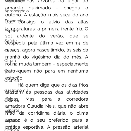
vibrante das árvores dá lugar ao 
Atualidade
amarelo queimado – chegou o 
Agronegócio
outono. A estação mais seca do ano 
Economia
traz consigo o alívio das altas 
temperaturas: a primeira frente fria. O 
Esporte
sol ardente do verão, que se 
Saúde
despediu pela última vez em 19 de 
março, agora nasce tímido, às seis da 
Cinema
manhã do vigésimo dia do mês. A 
Cltura
rotina muda também – especialmente 
para quem não para em nenhuma 
Cultura
estação.
Crônica
	Há quem diga que os dias frios 
Gastronomia
afastam as pessoas das atividades 
físicas. Mas, para a corredora 
Crônica
amadora Cláudia Neis, que não abre 
Esporte
mão da corridinha diária, o clima 
ameno é o seu preferido para a 
Esporte
prática esportiva. A pressão arterial 
Crônica