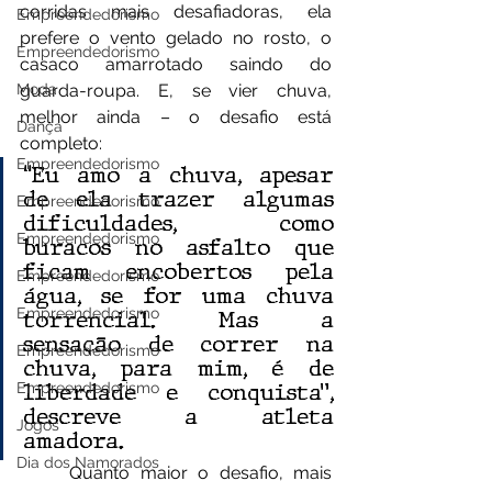
corridas mais desafiadoras, ela 
Empreendedorismo
prefere o vento gelado no rosto, o 
Empreendedorismo
casaco amarrotado saindo do 
guarda-roupa. E, se vier chuva, 
Moda
melhor ainda – o desafio está 
Dança
completo:
Empreendedorismo
“Eu amo a chuva, apesar 
de ela trazer algumas 
Empreendedorismo
dificuldades, como 
Empreendedorismo
buracos no asfalto que 
ficam encobertos pela 
Empreendedorismo
água, se for uma chuva 
Empreendedorismo
torrencial. Mas a 
sensação de correr na 
Empreendedorismo
chuva, para mim, é de 
liberdade e conquista”, 
Empreendedorismo
descreve a atleta 
Jogos
amadora.
Dia dos Namorados
	Quanto maior o desafio, mais 