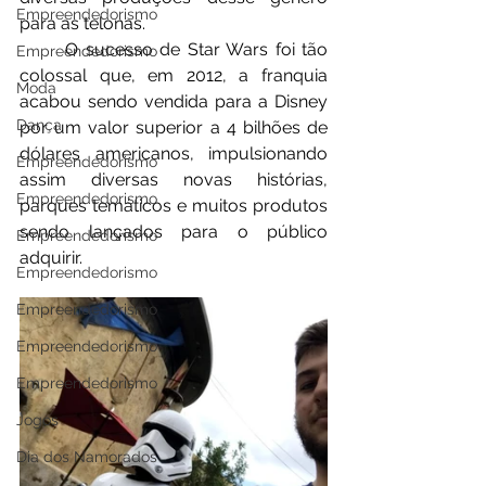
Empreendedorismo
para as telonas.
	O sucesso de Star Wars foi tão 
Empreendedorismo
colossal que, em 2012, a franquia 
Moda
acabou sendo vendida para a Disney 
Dança
por um valor superior a 4 bilhões de 
dólares americanos, impulsionando 
Empreendedorismo
assim diversas novas histórias, 
Empreendedorismo
parques temáticos e muitos produtos 
sendo lançados para o público 
Empreendedorismo
adquirir.
Empreendedorismo
Empreendedorismo
Empreendedorismo
Empreendedorismo
Jogos
Dia dos Namorados