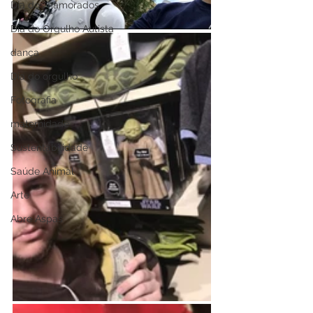
Dia dos namorados
Dia do Orgulho Autista
dança
Dia do orgulho
Fotografia
maternidade
Sustentabilidade
Saúde Animal
Arte
Abre Aspas