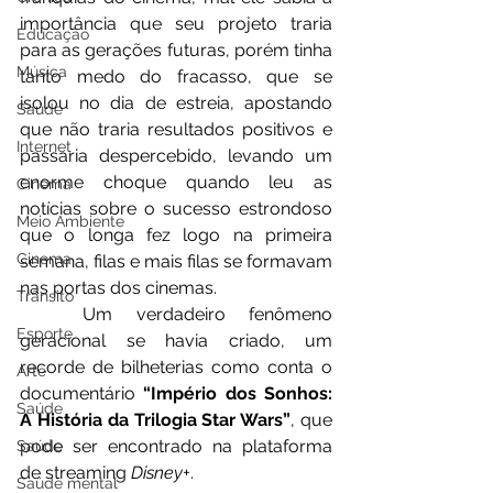
importância que seu projeto traria 
Educação
para as gerações futuras, porém tinha 
Música
tanto medo do fracasso, que se 
isolou no dia de estreia, apostando 
Saúde
que não traria resultados positivos e 
Internet
passaria despercebido, levando um 
enorme choque quando leu as 
Cinema
notícias sobre o sucesso estrondoso 
Meio Ambiente
que o longa fez logo na primeira 
Cinema
semana, filas e mais filas se formavam 
nas portas dos cinemas. 
Trânsito
	Um verdadeiro fenômeno 
Esporte
geracional se havia criado, um 
recorde de bilheterias como conta o 
Arte
documentário 
“Império dos Sonhos: 
Saúde
A História da Trilogia Star Wars”
, que 
pode ser encontrado na plataforma 
Saúde
de streaming
 Disney+
.
Saúde mental