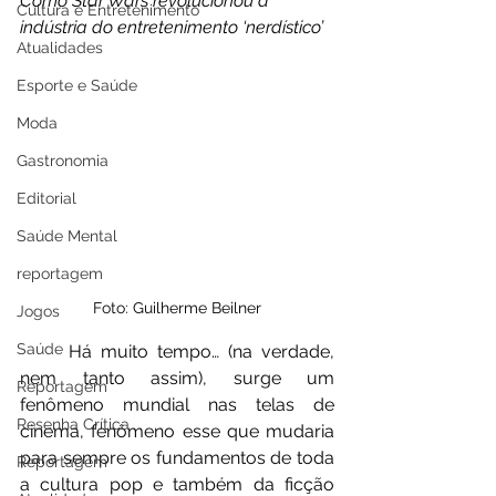
Como Star Wars revolucionou a 
Cultura e Entretenimento
indústria do entretenimento ‘nerdístico’
Atualidades
Esporte e Saúde
Moda
Gastronomia
Editorial
Saúde Mental
reportagem
Foto: Guilherme Beilner
Jogos
Saúde
	Há muito tempo… (na verdade, 
nem tanto assim), surge um 
Reportagem
fenômeno mundial nas telas de 
Resenha Crítica
cinema, fenômeno esse que mudaria 
para sempre os fundamentos de toda 
Reportagem
a cultura pop e também da ficção 