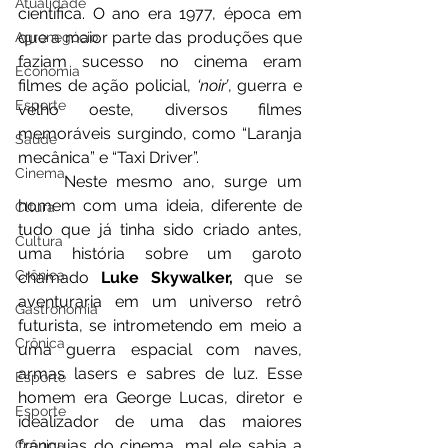
Atualidade
científica. O ano era 1977, época em 
que a maior parte das produções que 
Agronegócio
faziam sucesso no cinema eram 
Economia
filmes de ação policial, 
‘noir’
, guerra e 
Esporte
velho oeste, diversos filmes 
memoráveis surgindo, como “Laranja 
Saúde
mecânica” e “Taxi Driver”. 
Cinema
	Neste mesmo ano, surge um 
homem com uma ideia, diferente de 
Cltura
tudo que já tinha sido criado antes, 
Cultura
uma história sobre um garoto 
Crônica
chamado 
Luke Skywalker,
 que se 
aventuraria em um universo retrô 
Gastronomia
futurista, se intrometendo em meio a 
Crônica
uma guerra espacial com naves, 
armas lasers e sabres de luz. Esse 
Esporte
homem era George Lucas, diretor e 
Esporte
idealizador de uma das maiores 
franquias do cinema, mal ele sabia a 
Crônica