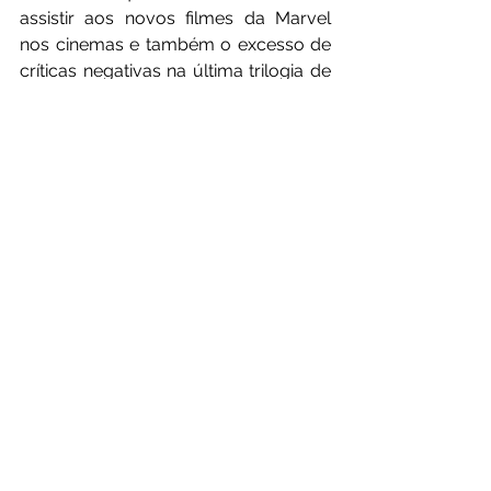
assistir aos novos filmes da Marvel 
nos cinemas e também o excesso de 
críticas negativas na última trilogia de 
Star Wars. As empresas muitas vezes 
priorizam o potencial de lucro e 
esquecem o verdadeiro significado 
por trás do cinema, que é a arte do 
entretenimento.
Que a força esteja com 
vocês!
Artigo de Opinião
Cultura Geek
Mundo Nerd
Star Wars
Opinião
Cultura e Entretenimento