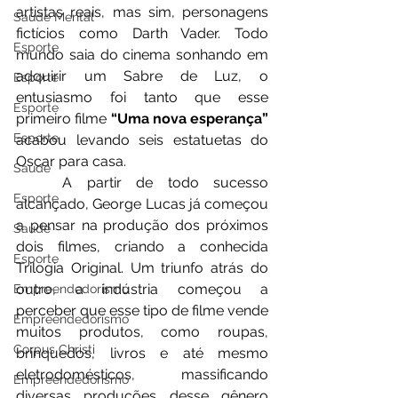
artistas reais, mas sim, personagens 
Saúde Mental
fictícios como Darth Vader. Todo 
Esporte
mundo saia do cinema sonhando em 
adquirir um Sabre de Luz, o 
Esporte
entusiasmo foi tanto que esse 
Esporte
primeiro filme 
“Uma nova esperança”
Esporte
acabou levando seis estatuetas do 
Oscar para casa.
Saúde
	A partir de todo sucesso 
Esporte
alcançado, George Lucas já começou 
a pensar na produção dos próximos 
Saúde
dois filmes, criando a conhecida 
Esporte
Trilogia Original. Um triunfo atrás do 
outro, a indústria começou a 
Empreendedorismo
perceber que esse tipo de filme vende 
Empreendedorismo
muitos produtos, como roupas, 
Corpus Christi
brinquedos, livros e até mesmo 
eletrodomésticos,  massificando 
Empreendedorismo
diversas produções desse gênero 