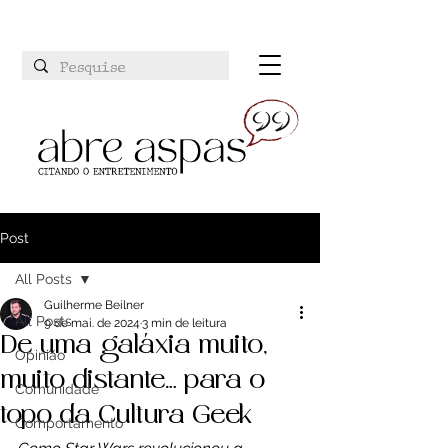
Post
All Posts
Guilherme Beilner
All Posts
9 de mai. de 2024
3 min de leitura
De uma galáxia muito,
Opinião
muito distante… para o
Comunidade
topo da Cultura Geek
Comportamento