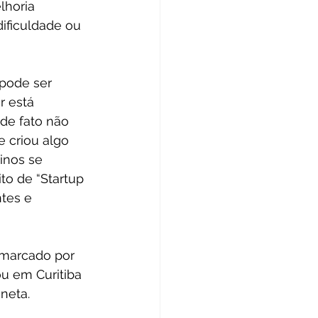
horia 
dificuldade ou 
 pode ser 
 está 
de fato não 
 criou algo 
inos se 
to de “Startup 
tes e 
i marcado por 
u em Curitiba 
neta.