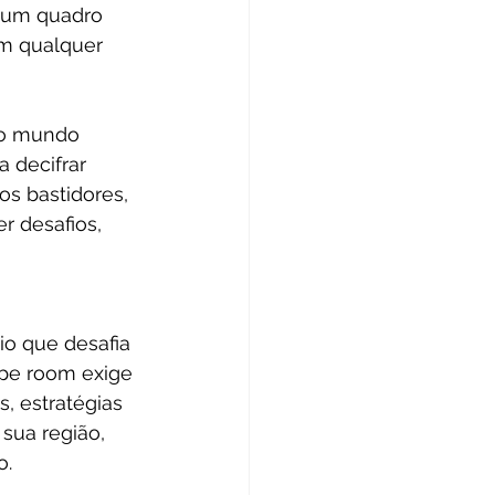
, um quadro 
m qualquer 
 o mundo 
 decifrar 
s bastidores, 
r desafios, 
 
io que desafia 
pe room exige 
, estratégias 
sua região, 
o.