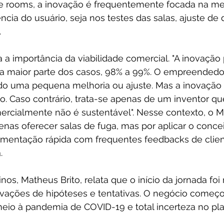
 rooms, a inovação é frequentemente focada na mel
ncia do usuário, seja nos testes das salas, ajuste de 
.
 a importância da viabilidade comercial. "A inovação
 a maior parte dos casos, 98% a 99%. O empreendedor
o uma pequena melhoria ou ajuste. Mas a inovação 
o. Caso contrário, trata-se apenas de um inventor que
rcialmente não é sustentável". Nesse contexto, o M
nas oferecer salas de fuga, mas por aplicar o concei
imentação rápida com frequentes feedbacks de clien
.
inos, Matheus Brito, relata que o início da jornada fo
ações de hipóteses e tentativas. O negócio começo
meio à pandemia de COVID-19 e total incerteza no pla