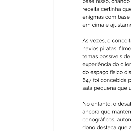
base nisso, criando
receita certinha q
enigmas com base 
em cima e ajustamo
Às vezes, o concei
navios piratas, fil
temas possíveis de
experiência do clie
do espaço físico di
647 foi concebida p
sala pequena que ut
No entanto, o desaf
âncora que mantém 
cenográficos, autom
dono destaca que a