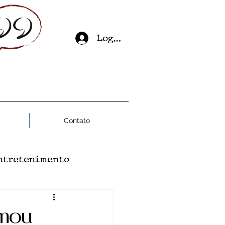
Log In
Contato
ntretenimento
ial
Saúde Mental
rmou