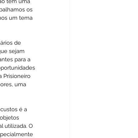
 Não tem uma 
abalhamos os 
mos um tema 
ários de 
que sejam 
ntes para a 
 oportunidades 
 Prisioneiro 
dores, uma 
custos é a 
objetos 
utilizada. O 
specialmente 