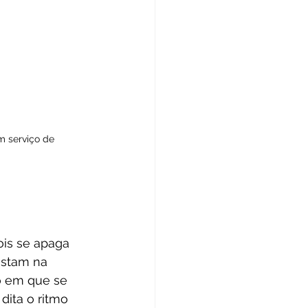
m serviço de 
ois se apaga 
istam na 
o em que se 
dita o ritmo 