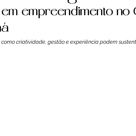
Saúde
Reportagem
Resenha Crítica
 em empreendimento no 
ná
gócio
Economia
Esporte
Saúde
C
como criatividade, gestão e experiência podem susten
Gastronomia
Crônica
Esporte
Espo