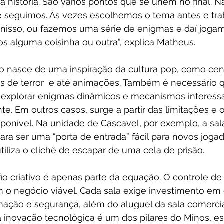
 a história. São vários pontos que se unem no final.
ue seguimos. Às vezes escolhemos o tema antes e tr
nisso, ou fazemos uma série de enigmas e daí joga
s alguma coisinha ou outra”, explica Matheus.
to nasce de uma inspiração da cultura pop, como cen
mes de terror  e até animações. Também é necessário 
 explorar enigmas dinâmicos e mecanismos interessa
nte. Em outros casos, surge a partir das limitações e
sponível. Na unidade de Cascavel, por exemplo, a sala
ara ser uma “porta de entrada” fácil para novos joga
iliza o clichê de escapar de uma cela de prisão.
io criativo é apenas parte da equação. O controle de 
o negócio viável. Cada sala exige investimento em 
ação e segurança, além do aluguel da sala comercial 
 inovação tecnológica é um dos pilares do Minos, e