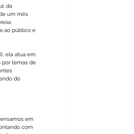
a: da 
a de um mês 
resa 
 ao público e 
, ela atua em 
o por temas de 
entes 
endo do 
 “Pensamos em 
montando com 