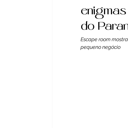
reportagem
Jogos
enigmas
do Para
Atualidade
Agrone
Escape room mostra 
pequeno negócio
Cultura
Crônica