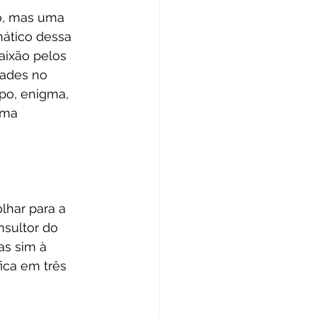
o, mas uma 
ático dessa 
aixão pelos 
ades no 
po, enigma, 
uma 
har para a 
sultor do 
as sim à 
ica em três 