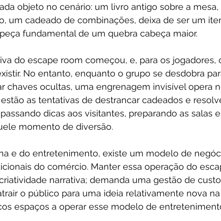
Cada objeto no cenário: um livro antigo sobre a mesa
o, um cadeado de combinações, deixa de ser um ite
 peça fundamental de um quebra cabeça maior.
siva do escape room começou, e, para os jogadores,
existir. No entanto, enquanto o grupo se desdobra para
r chaves ocultas, uma engrenagem invisível opera no
stão as tentativas de destrancar cadeados e resolve
assando dicas aos visitantes, preparando as salas e
uele momento de diversão.
lina e do entretenimento, existe um modelo de negóc
icionais do comércio. Manter essa operação do esca
riatividade narrativa; demanda uma gestão de custos
trair o público para uma ideia relativamente nova na 
os espaços a operar esse modelo de entreteniment