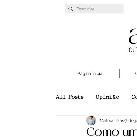
Página inicial
All Posts
Opinião
C
Atualidades
Mateus Dias
Esport
7 de j
Como uma