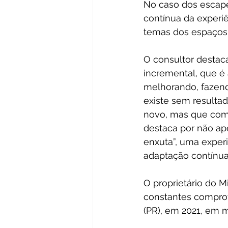
No caso dos escape
contínua da experiê
temas dos espaços
O consultor destaca
incremental, que é
melhorando, fazend
existe sem resultad
novo, mas que come
destaca por não ape
enxuta”, uma exper
adaptação contínua
O proprietário do M
constantes comprov
(PR), em 2021, em 