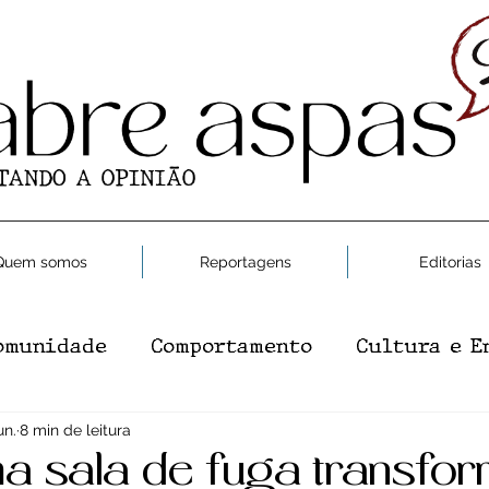
Quem somos
Reportagens
Editorias
omunidade
Comportamento
Cultura e E
e e Saúde
un.
8 min de leitura
Moda
Gastronomia
Editor
 sala de fuga transfo