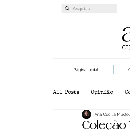
Página inicial
All Posts
Opinião
C
Atualidades
Ana Cecília Muxfel
Esport
Coleção 