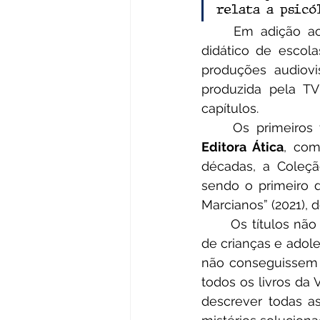
relata a psicó
	Em adição ao sucesso entre os jovens, a série se tornou material de apoio 
didático de escola
produções audiov
produzida pela TV
capítulos.
Editora Ática
, com
décadas, a Coleçã
sendo o primeiro d
Marcianos” (2021), d
	Os títulos não ficaram conhecidos nacionalmente apenas por retratar a realidade 
de crianças e adol
não conseguissem se
todos os livros d
descrever todas as