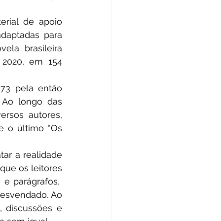
daptadas para 
vela brasileira 
 2020, em 154 
	Os primeiros volumes foram lançados a partir de janeiro de 1973 pela então 
. Ao longo das 
rsos autores, 
e o último “Os 
ue os leitores 
e parágrafos,  
esvendado. Ao 
 discussões e 