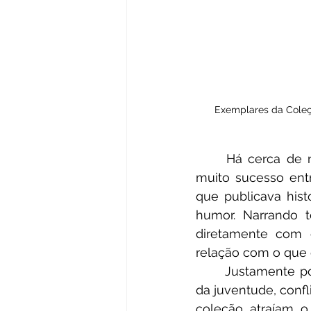
Exemplares da Coleçã
	Há cerca de meio século, uma série de livros infantojuvenis começou a fazer 
muito sucesso entr
que publicava hist
humor. Narrando t
diretamente com o
relação com o que
	Justamente por abordar discussões de acontecimentos da adolescência e início 
da juventude, confli
coleção atraíam o 