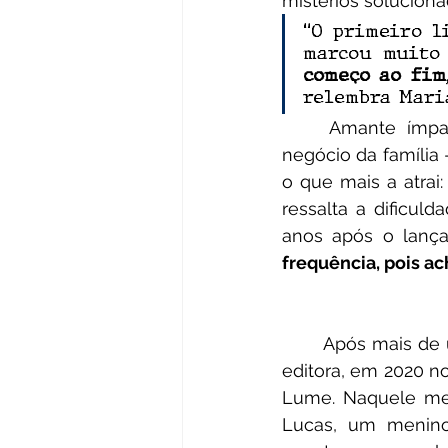
mistérios soluciona
“O primeiro li
marcou muito 
começo ao fim
relembra Maria
	Amante ímpar de obras literárias, a jovem Mariana atualmente trabalha no 
negócio da família –
o que mais a atrai:
ressalta a dificul
anos após o lança
frequência, pois a
	Após mais de uma década sem lançamentos, por questões de gestão e troca de 
editora, em 2020 no
Lume. Naquele mes
Lucas, um menino