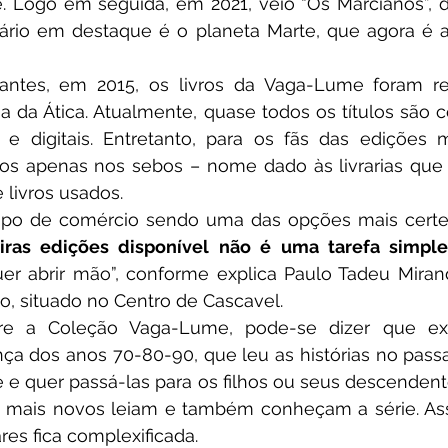
 Logo em seguida, em 2021, veio “Os Marcianos”, de
ário em destaque é o planeta Marte, que agora é a
 da Ática. Atualmente, quase todos os títulos são c
s e digitais. Entretanto, para os fãs das edições m
los apenas nos sebos – nome dado às livrarias que 
 livros usados.
ipo de comércio sendo uma das opções mais certei
ras edições disponível não é uma tarefa simple
r abrir mão”, conforme explica Paulo Tadeu Miranda
o, situado no Centro de Cascavel.
ança dos anos 70-80-90, que leu as histórias no passa
e quer passá-las para os filhos ou seus descendente
os mais novos leiam e também conheçam a série. Ass
es fica complexificada.