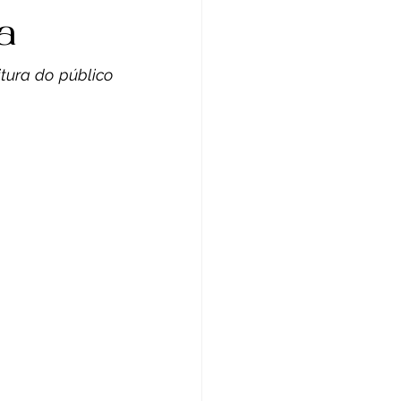
Reportagem
a
tura do público 
inema
Cltura
rte
Crônica