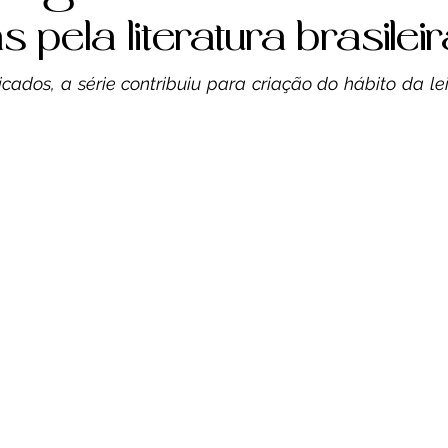
Saúde
Reportagem
Resenha Crítica
pela literatura brasileir
icados, a série contribuiu para criação do hábito da lei
gócio
Economia
Esporte
Saúde
C
Gastronomia
Crônica
Esporte
Espo