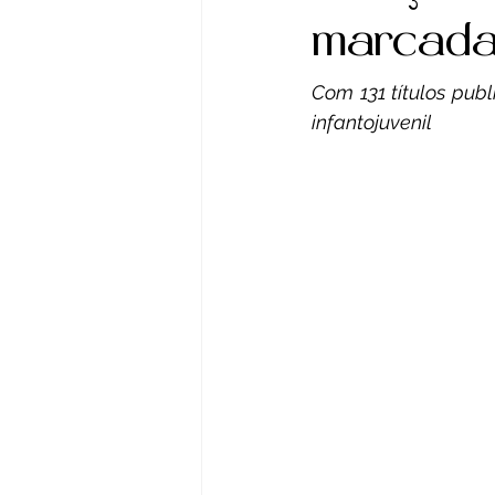
reportagem
Jogos
marcadas 
Com 131 títulos publ
Atualidade
Agrone
infantojuvenil
Cultura
Crônica