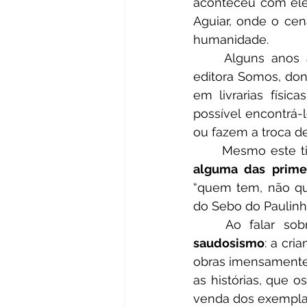
aconteceu com ele.
Aguiar, onde o cen
humanidade.
	Alguns anos antes, em 2015, os livros da Vaga-Lume foram relançados pela 
editora Somos, dona
em livrarias física
possível encontrá-
ou fazem a troca de
	Mesmo este t
alguma das primei
“quem tem, não que
do Sebo do Paulinh
saudosismo
: a cri
obras imensamente 
as histórias, que 
venda dos exemplar