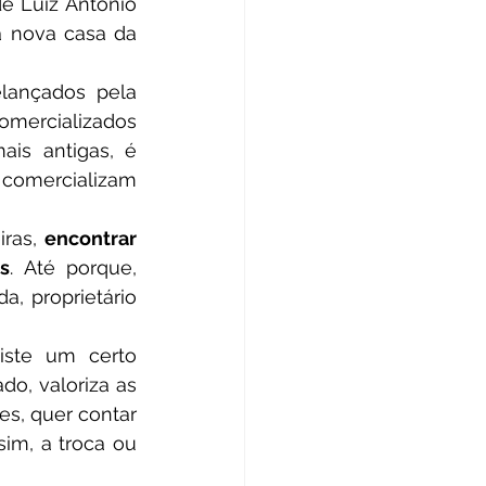
 Luiz Antônio 
 nova casa da 
omercializados 
ais antigas, é 
comercializam 
ras, 
encontrar 
s
. Até porque, 
, proprietário 
	Ao falar sobre a Coleção Vaga-Lume, pode-se dizer que existe um certo 
do, valoriza as 
s, quer contar 
im, a troca ou 