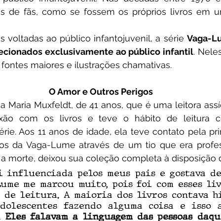
es de fãs, como se fossem os próprios livros em u
s voltadas ao público infantojuvenil, a série 
Vaga-Lu
recionados exclusivamente ao público infantil
. Nele
 fontes maiores e ilustrações chamativas.
O Amor e Outros Perigos
ão com os livros e teve o hábito de leitura c
érie. Aos 11 anos de idade, ela teve contato pela pr
ros da Vaga-Lume através de um tio que era profes
a morte, deixou sua coleção completa à disposição d
 influenciada pelos meus pais e gostava de 
ume me marcou muito, pois foi com esses liv
 de leitura. A maioria dos livros contava hi
dolescentes fazendo alguma coisa e isso a
. 
Eles falavam a linguagem das pessoas daq