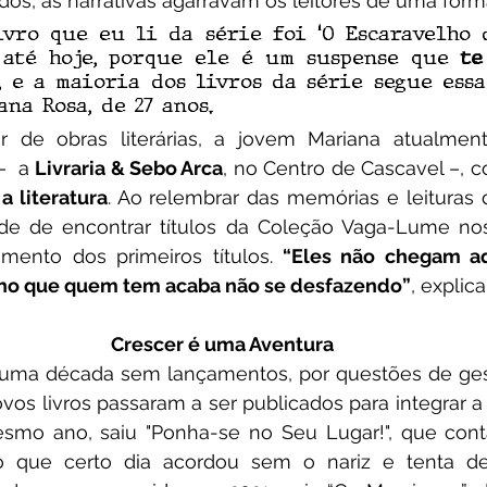
dos, as narrativas agarravam os leitores de uma form
vro que eu li da série foi ‘O Escaravelho do
até hoje, porque ele é um suspense que
 te
, e a maioria dos livros da série segue essa 
na Rosa, de 27 anos.
  a 
Livraria & Sebo Arca
, no Centro de Cascavel –, c
 
a literatura
. Ao relembrar das memórias e leituras da
dade de encontrar títulos da Coleção Vaga-Lume nos
mento dos primeiros títulos. 
“Eles não chegam aq
cho que quem tem acaba não se desfazendo”
, explica
Crescer é uma Aventura
vos livros passaram a ser publicados para integrar 
mo ano, saiu "Ponha-se no Seu Lugar!", que conta 
 que certo dia acordou sem o nariz e tenta des