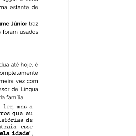
ma estante de 
me Júnior 
traz 
s foram usados 
ompletamente 
imeira vez com 
sor de Língua 
a família.
ler, mas a 
ros que eu 
stórias de 
traia esse 
uela idade
”, 