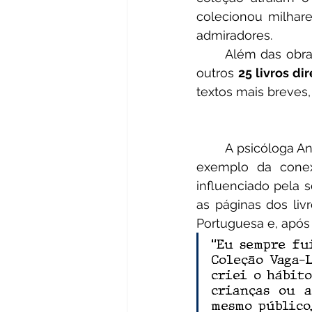
colecionou milhar
admiradores. 
	Além das obra
outros 
25 livros di
textos mais breves,
	A psicóloga Ana Maria Muxfeldt, de 41 anos, que é uma leitora assídua até hoje, é 
exemplo da conex
influenciado pela s
as páginas dos liv
Portuguesa e, após 
“Eu sempre fui
Coleção Vaga-L
criei o hábito
crianças ou a
mesmo público