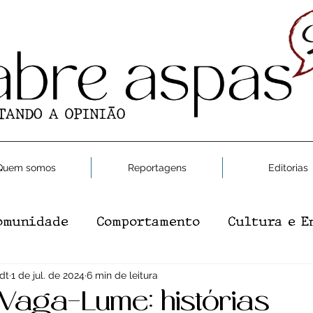
Quem somos
Reportagens
Editorias
omunidade
Comportamento
Cultura e E
dt
e e Saúde
1 de jul. de 2024
6 min de leitura
Moda
Gastronomia
Editor
Vaga-Lume: histórias