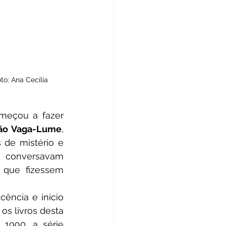
o: Ana Cecília 
ão Vaga-Lume
, 
de mistério e 
s
 conversavam 
 que fizessem 
os livros desta 
1990, a série 