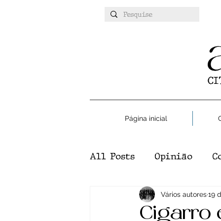
Página inicial
All Posts
Opinião
C
Atualidades
Vários autores
Esport
19 
Cigarro 