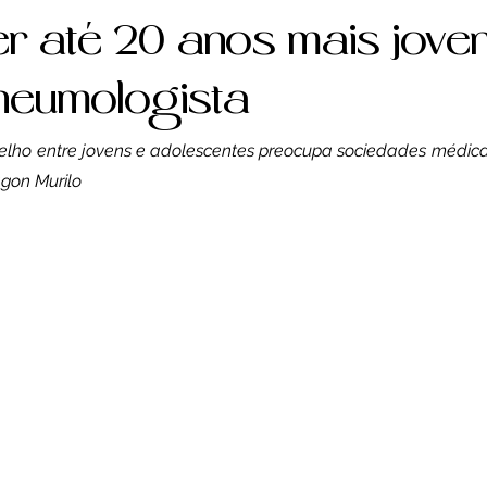
Saúde
Reportagem
Resenha Crítica
er até 20 anos mais joven
neumologista
gócio
Economia
Esporte
Saúde
C
lho entre jovens e adolescentes preocupa sociedades médicas.
agon Murilo
Gastronomia
Crônica
Esporte
Espo