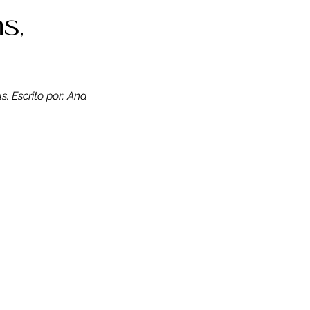
Reportagem
s,
inema
Cltura
 Escrito por: Ana 
rte
Crônica