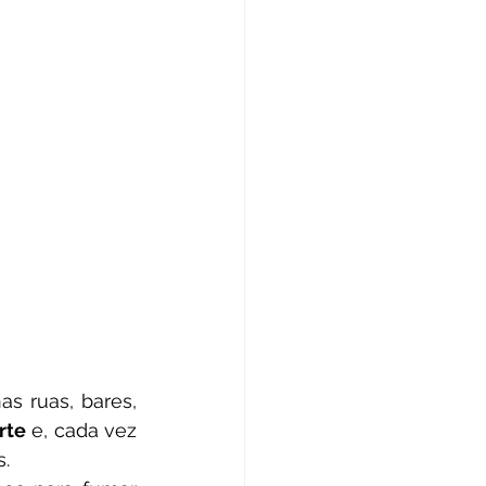
rte
 e, cada vez 
.