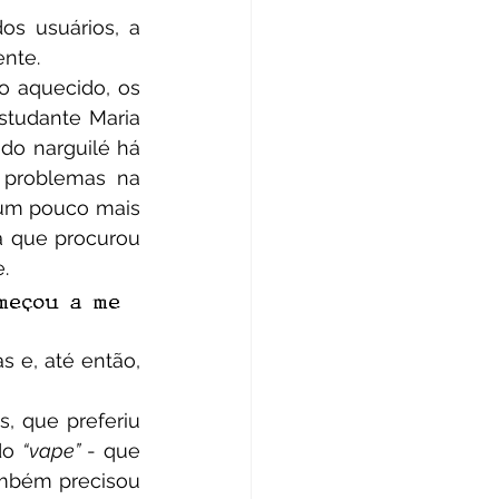
nte.
tudante Maria 
do narguilé há 
 problemas na 
um pouco mais 
a que procurou 
.
meçou a me 
do 
“vape”
 - que 
ambém precisou 