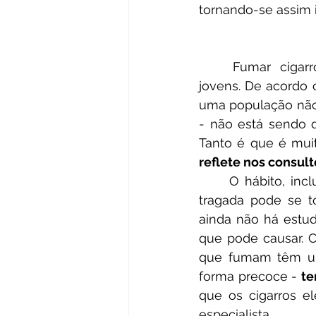
tornando-se assim 
	Fumar cigarros eletrônicos tornou-se tendência, majoritariamente, entre os 
jovens. De acordo 
uma população não-
- não está sendo d
Tanto é que é muit
reflete nos consult
	O hábito, inclusive, muitas vezes, não é apenas eventual, e depois da primeira 
tragada pode se to
ainda não há estud
que pode causar. C
que fumam têm um
forma precoce - 
te
que os cigarros el
especialista.