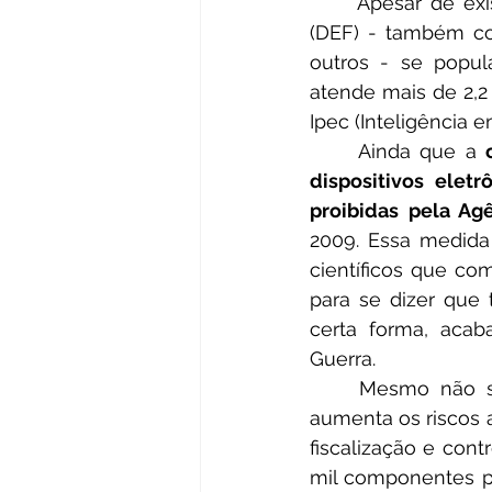
	Apesar de existirem desde 2003, o uso dos dispositivos eletrônicos para fumar 
(DEF) - também co
outros - se popul
atende mais de 2,2
Ipec (Inteligência 
	Ainda que a 
dispositivos eletr
proibidas pela Agê
2009. Essa medida 
científicos que co
para se dizer que 
certa forma, acab
Guerra.
	Mesmo não sendo regulamentado, ele é vendido livremente no país, o que 
aumenta os riscos a
fiscalização e cont
mil componentes pr