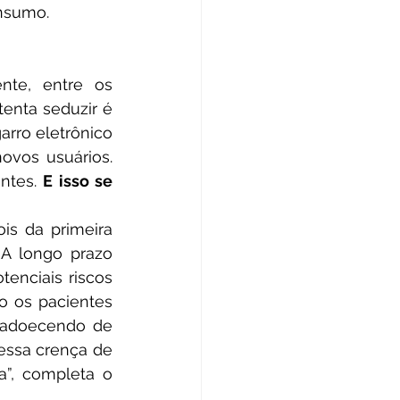
onsumo.
enta seduzir é 
rro eletrônico 
vos usuários. 
ntes. 
E isso se 
A longo prazo 
enciais riscos 
 os pacientes 
adoecendo de 
“essa crença de 
”, completa o 