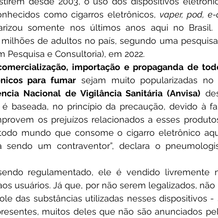
nhecidos como cigarros eletrônicos, 
vaper, pod, e-
arizou somente nos últimos anos aqui no Brasil.
 milhões de adultos no país, segundo uma pesquisa 
em Pesquisa e Consultoria), em 2022.
comercialização, importação e propaganda de todo
ônicos para fumar
 sejam muito popularizadas no 
ncia Nacional de Vigilância Sanitária (Anvisa)
 de
é baseada, no princípio da precaução, devido à fal
mprovem os prejuízos relacionados a esses produtos.
todo mundo que consome o cigarro eletrônico aqui 
a sendo um contraventor”, declara o pneumologista
os usuários. Já que, por não serem legalizados, não
role das substâncias utilizadas nesses dispositivos - 
esentes, muitos deles que não são anunciados pelos