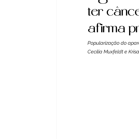
reportagem
Jogos
ter cânc
afirma p
Atualidade
Agrone
Popularização do apare
Cecília Muxfeldt e Kris
Cultura
Crônica