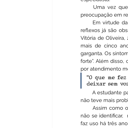
	Uma vez que a situação começa a trazer problemas à saúde dos usuários, a 
preocupação em re
	Em virtude da utilização dos vaporizadores ou produtos de tabaco aquecido, os 
reflexos já são ob
Vitória de Oliveira
mais de cinco ano
garganta. Os sint
forte”. Além disso,
por atendimento mé
“O que me fez
deixar sem voz
	A estudante passou por um tratamento com antibióticos por 90 dias e, até então, 
não teve mais prob
	Assim como o caso de Maria Vitória, uma outra jovem, de 19 anos, que preferiu 
não se identificar,
faz uso há três an