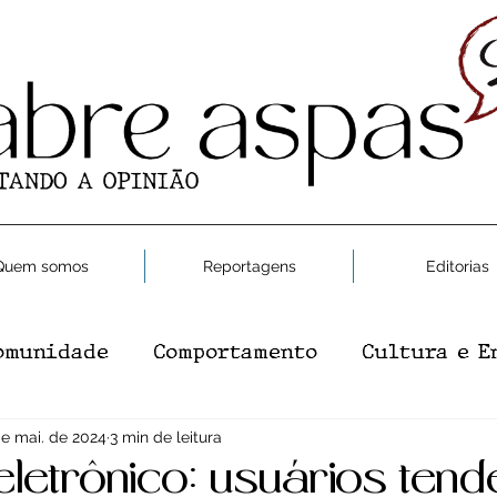
Quem somos
Reportagens
Editorias
omunidade
Comportamento
Cultura e E
e e Saúde
de mai. de 2024
3 min de leitura
Moda
Gastronomia
Editor
eletrônico: usuários ten