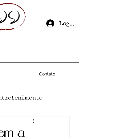
Log In
Contato
ntretenimento
ial
Saúde Mental
dem a