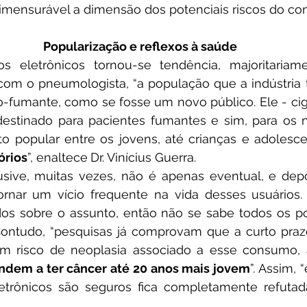
imensurável a dimensão dos potenciais riscos do c
Popularização e reflexos à saúde
com o pneumologista, “a
população que a indústria t
fumante, como se fosse um novo público. Ele - ciga
estinado para pacientes fumantes e sim, para os no
o popular entre os jovens, até crianças e adolesce
órios
”, enaltece
Dr. Vinícius Guerra.
rnar um vício frequente na vida desses usuários. 
os sobre o assunto, então não se sabe todos os pot
ontudo, “pesquisas já comprovam que a curto prazo
 risco de neoplasia associado a esse consumo, 
ndem a ter câncer até 20 anos mais jovem
”. Assim, 
etrônicos são seguros fica completamente refutada