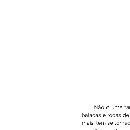
	Não é uma tarefa difícil encontrá-los. Basta olhar para os lados, nas ruas, bares, 
baladas e rodas de
mais, tem se torna