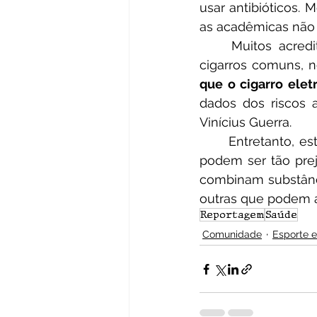
usar antibióticos.
as acadêmicas não 
	Muitos acreditam que os cigarros eletrônicos são menos nocivos do que os 
cigarros comuns, n
que o cigarro elet
dados dos riscos a
Vinícius Guerra.
	Entretanto, estudos do Inca (Instituto Nacional de Câncer) mostram que os DEFs  
podem ser tão preju
combinam substânci
outras que podem a
Reportagem
Saúde
Comunidade
Esporte 