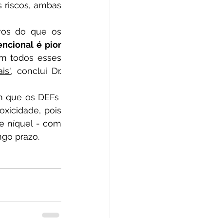
 riscos, ambas 
ncional é pior 
m todos esses 
is",
 conclui Dr. 
xicidade, pois 
 níquel - com 
ngo prazo.