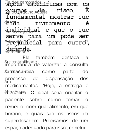
Dia dos namorados
ações específicas com os 
grupos de risco. É 
Dia do Orgulho Autista
fundamental mostrar que 
cada tratamento é 
dança
individual e que o que 
Dia do orgulho
serve para um pode ser 
prejudicial para outro”, 
Fotografia
defende.
maternidade
	Ela também destaca a 
Sustentabilidade
importância de valorizar a consulta 
farmacêutica como parte do 
Saúde Animal
processo de dispensação dos 
Arte
medicamentos. “Hoje, a entrega é 
Abre Aspas
mecânica. O ideal seria orientar o 
paciente sobre como tomar o 
remédio, com qual alimento, em que 
horário, e quais são os riscos da 
superdosagem. Precisamos de um 
espaço adequado para isso”, conclui.