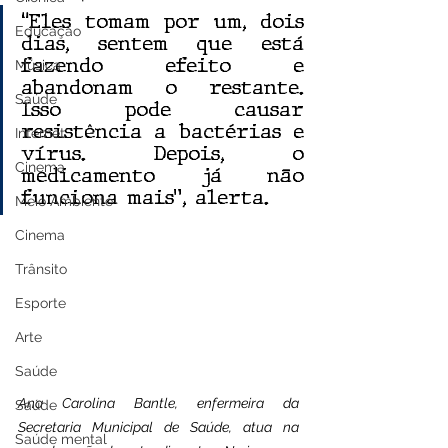
“Eles tomam por um, dois 
Educação
dias, sentem que está 
fazendo efeito e 
Música
abandonam o restante. 
Saúde
Isso pode causar 
resistência a bactérias e 
Internet
vírus. Depois, o 
Cinema
medicamento já não 
funciona mais”, alerta.
Meio Ambiente
Cinema
Trânsito
Esporte
Arte
Saúde
Ana Carolina Bantle, enfermeira da 
Saúde
Secretaria Municipal de Saúde, atua na 
Saúde mental