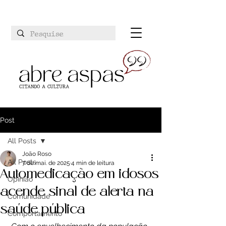
Post
All Posts
João Roso
All Posts
7 de mai. de 2025
4 min de leitura
Automedicação em idosos
Opinião
acende sinal de alerta na
Comunidade
saúde pública
Comportamento