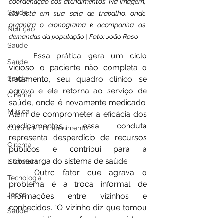
coordenação dos atendimentos. Na imagem, 
Saúde
ela está em sua sala de trabalho, onde 
organiza o cronograma e acompanha as 
Nutrição
demandas da população | Foto: João Roso
Saúde
	Essa prática gera um ciclo 
Saúde
vicioso: o paciente não completa o 
tratamento, seu quadro clínico se 
Saúde
agrava e ele retorna ao serviço de 
Cinema
saúde, onde é novamente medicado. 
Música
Além de comprometer a eficácia dos 
medicamentos, essa conduta 
Cultura e Entretenimento
representa desperdício de recursos 
Cinema
públicos e contribui para a 
sobrecarga do sistema de saúde.
Literatura
	Outro fator que agrava o 
Tecnologia
problema é a troca informal de 
Jogos
informações entre vizinhos e 
conhecidos. “O vizinho diz que tomou 
Saúde