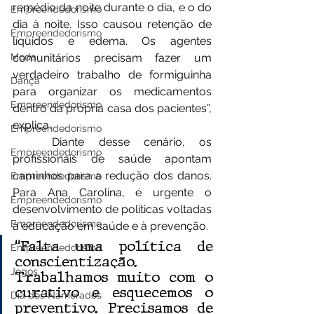
remédio da noite durante o dia, e o do 
Empreendedorismo
dia à noite. Isso causou retenção de 
Empreendedorismo
líquidos e edema. Os agentes 
comunitários precisam fazer um 
Moda
verdadeiro trabalho de formiguinha 
Dança
para organizar os medicamentos 
Empreendedorismo
dentro da própria casa dos pacientes”, 
explica.
Empreendedorismo
	Diante desse cenário, os 
Empreendedorismo
profissionais de saúde apontam 
caminhos para a redução dos danos. 
Empreendedorismo
Para Ana Carolina, é urgente o 
Empreendedorismo
desenvolvimento de políticas voltadas 
Empreendedorismo
à educação em saúde e à prevenção. 
“Falta uma política de 
Empreendedorismo
conscientização. 
Jogos
Trabalhamos muito com o 
curativo e esquecemos o 
Dia dos Namorados
preventivo. Precisamos de 