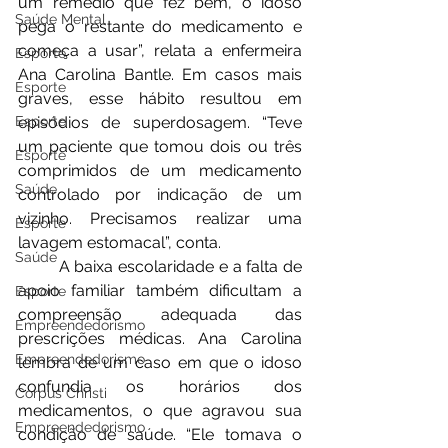
um remédio que fez bem, o idoso 
Saúde Mental
pega o restante do medicamento e 
começa a usar”, relata a enfermeira 
Esporte
Ana Carolina Bantle. Em casos mais 
Esporte
graves, esse hábito resultou em 
episódios de superdosagem. “Teve 
Esporte
um paciente que tomou dois ou três 
Esporte
comprimidos de um medicamento 
Saúde
controlado por indicação de um 
vizinho. Precisamos realizar uma 
Esporte
lavagem estomacal”, conta.
Saúde
	A baixa escolaridade e a falta de 
apoio familiar também dificultam a 
Esporte
compreensão adequada das 
Empreendedorismo
prescrições médicas. Ana Carolina 
Empreendedorismo
lembra de um caso em que o idoso 
confundia os horários dos 
Corpus Christi
medicamentos, o que agravou sua 
Empreendedorismo
condição de saúde. “Ele tomava o 