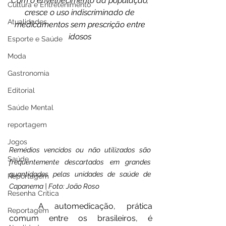
Com o envelhecimento da população, 
Cultura e Entretenimento
cresce o uso indiscriminado de 
Atualidades
medicamentos sem prescrição entre 
idosos 
Esporte e Saúde
Moda
Gastronomia
Editorial
Saúde Mental
reportagem
Jogos
Remédios vencidos ou não utilizados são 
Saúde
frequentemente descartados em grandes 
quantidades pelas unidades de saúde de 
Reportagem
Capanema | Foto: João Roso
Resenha Crítica
	A automedicação, prática 
Reportagem
comum entre os brasileiros, é 