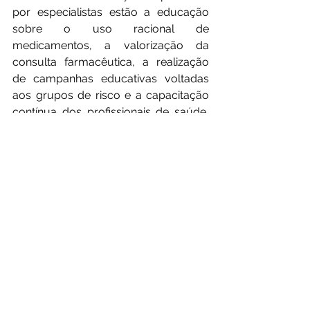
por especialistas estão a educação 
sobre o uso racional de 
medicamentos, a valorização da 
consulta farmacêutica, a realização 
de campanhas educativas voltadas 
aos grupos de risco e a capacitação 
contínua dos profissionais de saúde, 
garantindo orientação adequada e 
humanizada aos pacientes.
Jornalismo
Reportagem
Saúde
Esporte e Saúde
Ver tudo
Posts recentes