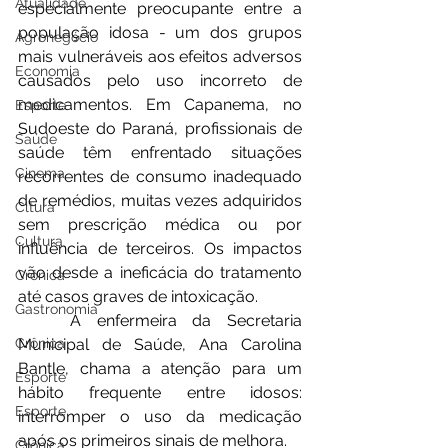
Atualidade
especialmente preocupante entre a 
população idosa - um dos grupos 
Agronegócio
mais vulneráveis aos efeitos adversos 
Economia
causados pelo uso incorreto de 
medicamentos. Em Capanema, no 
Esporte
Sudoeste do Paraná, profissionais de 
Saúde
saúde têm enfrentado situações 
Cinema
recorrentes de consumo inadequado 
de remédios, muitas vezes adquiridos 
Cltura
sem prescrição médica ou por 
Cultura
influência de terceiros. Os impactos 
vão desde a ineficácia do tratamento 
Crônica
até casos graves de intoxicação.
Gastronomia
	A enfermeira da Secretaria 
Municipal de Saúde, Ana Carolina 
Crônica
Bantle, chama a atenção para um 
Esporte
hábito frequente entre idosos: 
Esporte
interromper o uso da medicação 
após os primeiros sinais de melhora. 
Crônica