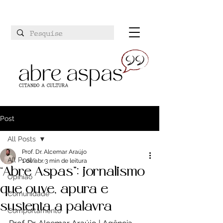
Post
All Posts
Prof. Dr. Alcemar Araújo
All Posts
1 de abr.
3 min de leitura
“Abre Aspas”: jornalismo
Opinião
que ouve, apura e
Comunidade
sustenta a palavra
Comportamento