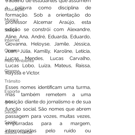
trabalho de estudantes que assumem 
a palavra como disciplina de 
Educação
formação. Sob a orientação do 
Música
professor Alcemar Araújo, esta 
edição se constrói com Alexandre, 
Saúde
Aline, Ana, André, Eduarda, Eduardo, 
Internet
Giovanna, Heloyse, Jamile, Jéssica, 
Cinema
Juan, Júlia, Kamilly, Karoline, Letícia, 
Lucas Mendes, Lucas Carvalho, 
Meio Ambiente
Lucas Lobo, Luiza, Mateus, Raissa, 
Cinema
Rayssa e Victor.
Trânsito
Esses nomes identificam uma turma, 
Esporte
mas também remetem a uma 
posição diante do jornalismo e de sua 
Arte
função social. São nomes que abrem 
Saúde
passagem para vozes, muitas vezes, 
Saúde
empurradas para a margem, 
interrompidas pelo ruído ou 
Saúde mental