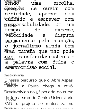
Atualidade
sendo uma escolha. 
Escolha de ouvir com 
Agronegócio
seriedade, apurar com 
Economia
cuidado e escrever com 
responsabilidade. Em um 
Esporte
tempo de excesso, 
Saúde
velocidade e disputa 
permanente pela atenção, 
Cinema
o jornalismo ainda tem 
uma tarefa que não pode 
Cltura
ser transferida: sustentar 
Cultura
a palavra com ética e 
compromisso social.
Crônica
Gastronomia
É nesse percurso que o Abre Aspas: 
Crônica
Citando a Pauta chega a 2026. 
Desenvolvido no 5º período do curso 
Esporte
de Jornalismo do Centro Universitário 
Esporte
FAG, o projeto se materializa no 
Crônica