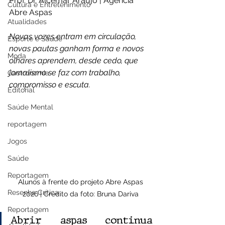
Prof. Dr. Alcemar Araújo | Agência 
Cultura e Entretenimento
Abre Aspas
Atualidades
Novas vozes entram em circulação, 
Esporte e Saúde
novas pautas ganham forma e novos 
Moda
olhares aprendem, desde cedo, que 
jornalismo se faz com trabalho, 
Gastronomia
compromisso e escuta.
Editorial
Saúde Mental
reportagem
Jogos
Saúde
Reportagem
Alunos à frente do projeto Abre Aspas 
Resenha Crítica
2026 | Crédito da foto: Bruna Dariva
Reportagem
Abrir aspas continua 