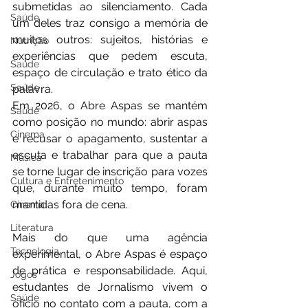
submetidas ao silenciamento. Cada 
Saúde
um deles traz consigo a memória de 
muitos outros: sujeitos, histórias e 
Nutrição
experiências que pedem escuta, 
Saúde
espaço de circulação e trato ético da 
Saúde
palavra. 
Em 2026, o Abre Aspas se mantém 
Saúde
como posição no mundo: abrir aspas 
Cinema
é recusar o apagamento, sustentar a 
escuta e trabalhar para que a pauta 
Música
se torne lugar de inscrição para vozes 
Cultura e Entretenimento
que, durante muito tempo, foram 
mantidas fora de cena.
Cinema
Literatura
Mais do que uma agência 
Tecnologia
experimental, o Abre Aspas é espaço 
de prática e responsabilidade. Aqui, 
Jogos
estudantes de Jornalismo vivem o 
Saúde
ofício no contato com a pauta, com a 