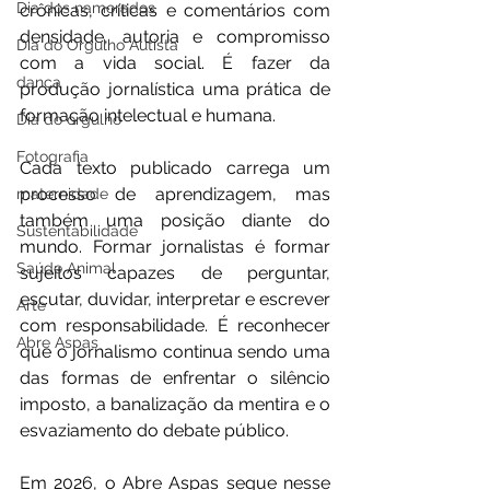
Dia dos namorados
crônicas, críticas e comentários com 
densidade, autoria e compromisso 
Dia do Orgulho Autista
com a vida social. É fazer da 
dança
produção jornalística uma prática de 
formação intelectual e humana.
Dia do orgulho
Fotografia
Cada texto publicado carrega um 
processo de aprendizagem, mas 
maternidade
também uma posição diante do 
Sustentabilidade
mundo. Formar jornalistas é formar 
Saúde Animal
sujeitos capazes de perguntar, 
escutar, duvidar, interpretar e escrever 
Arte
com responsabilidade. É reconhecer 
Abre Aspas
que o jornalismo continua sendo uma 
das formas de enfrentar o silêncio 
imposto, a banalização da mentira e o 
esvaziamento do debate público.
Em 2026, o Abre Aspas segue nesse 