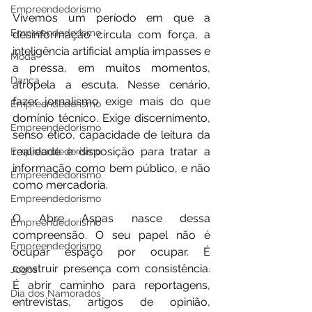
Empreendedorismo
Vivemos um período em que a 
Empreendedorismo
desinformação circula com força, a 
inteligência artificial amplia impasses e 
Moda
a pressa, em muitos momentos, 
Dança
atropela a escuta. Nesse cenário, 
fazer jornalismo exige mais do que 
Empreendedorismo
domínio técnico. Exige discernimento, 
Empreendedorismo
senso ético, capacidade de leitura da 
realidade e disposição para tratar a 
Empreendedorismo
informação como bem público, e não 
Empreendedorismo
como mercadoria.
Empreendedorismo
O Abre Aspas nasce dessa 
Empreendedorismo
compreensão. O seu papel não é 
Empreendedorismo
ocupar espaço por ocupar. É 
construir presença com consistência. 
Jogos
É abrir caminho para reportagens, 
Dia dos Namorados
entrevistas, artigos de opinião, 