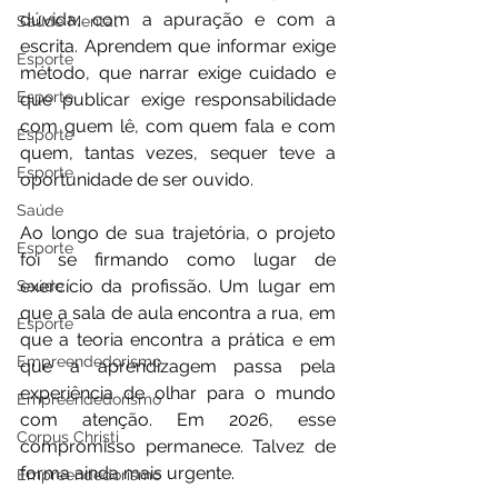
dúvida, com a apuração e com a 
Saúde Mental
escrita. Aprendem que informar exige 
Esporte
método, que narrar exige cuidado e 
Esporte
que publicar exige responsabilidade 
com quem lê, com quem fala e com 
Esporte
quem, tantas vezes, sequer teve a 
Esporte
oportunidade de ser ouvido.
Saúde
Ao longo de sua trajetória, o projeto 
Esporte
foi se firmando como lugar de 
exercício da profissão. Um lugar em 
Saúde
que a sala de aula encontra a rua, em 
Esporte
que a teoria encontra a prática e em 
Empreendedorismo
que a aprendizagem passa pela 
experiência de olhar para o mundo 
Empreendedorismo
com atenção. Em 2026, esse 
Corpus Christi
compromisso permanece. Talvez de 
forma ainda mais urgente.
Empreendedorismo