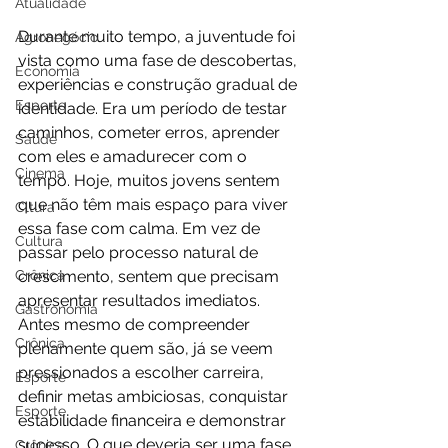
Atualidade
Durante muito tempo, a juventude foi 
Agronegócio
vista como uma fase de descobertas, 
Economia
experiências e construção gradual de 
Esporte
identidade. Era um período de testar 
caminhos, cometer erros, aprender 
Saúde
com eles e amadurecer com o 
Cinema
tempo. Hoje, muitos jovens sentem 
que não têm mais espaço para viver 
Cltura
essa fase com calma. Em vez de 
Cultura
passar pelo processo natural de 
Crônica
crescimento, sentem que precisam 
apresentar resultados imediatos. 
Gastronomia
Antes mesmo de compreender 
Crônica
plenamente quem são, já se veem 
pressionados a escolher carreira, 
Esporte
definir metas ambiciosas, conquistar 
Esporte
estabilidade financeira e demonstrar 
sucesso. O que deveria ser uma fase 
Crônica