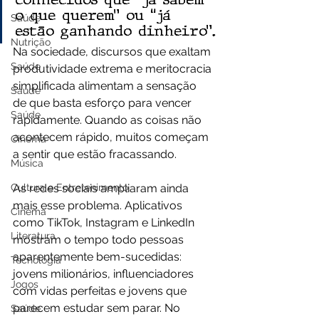
o que querem” ou “já 
Saúde
estão ganhando dinheiro”.
Nutrição
Na sociedade, discursos que exaltam 
Saúde
produtividade extrema e meritocracia 
simplificada alimentam a sensação 
Saúde
de que basta esforço para vencer 
Saúde
rapidamente. Quando as coisas não 
acontecem rápido, muitos começam 
Cinema
a sentir que estão fracassando.
Música
Cultura e Entretenimento
As redes sociais ampliaram ainda 
mais esse problema. Aplicativos 
Cinema
como TikTok, Instagram e LinkedIn 
Literatura
mostram o tempo todo pessoas 
aparentemente bem-sucedidas: 
Tecnologia
jovens milionários, influenciadores 
Jogos
com vidas perfeitas e jovens que 
parecem estudar sem parar. No 
Saúde