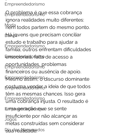
Empreendedorismo
O problema é que essa cobrança 
Empreendedorismo
ignora realidades muito diferentes: 
Moda
nem todos partem do mesmo ponto. 
Há jovens que precisam conciliar 
Dança
estudo e trabalho para ajudar a 
Empreendedorismo
família; outros enfrentam dificuldades 
Empreendedorismo
emocionais, falta de acesso a 
oportunidades, problemas 
Empreendedorismo
financeiros ou ausência de apoio. 
Empreendedorismo
Mesmo assim, o discurso dominante 
costuma vender a ideia de que todos 
Empreendedorismo
têm as mesmas chances. Isso gera 
Empreendedorismo
uma cobrança injusta. O resultado é 
uma geração que se sente 
Empreendedorismo
insuficiente por não alcançar as 
Jogos
metas construídas sem considerar 
Dia dos Namorados
sua realidade.