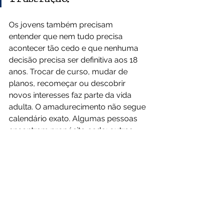
Os jovens também precisam 
entender que nem tudo precisa 
acontecer tão cedo e que nenhuma 
decisão precisa ser definitiva aos 18 
anos. Trocar de curso, mudar de 
planos, recomeçar ou descobrir 
novos interesses faz parte da vida 
adulta. O amadurecimento não segue 
calendário exato. Algumas pessoas 
encontram propósito cedo; outras, 
mais tarde. Nenhum desses 
caminhos é inferior.
A juventude deveria ser uma fase de 
crescimento, e não de esgotamento. 
O sucesso verdadeiro não nasce da 
pressa; nasce da combinação entre 