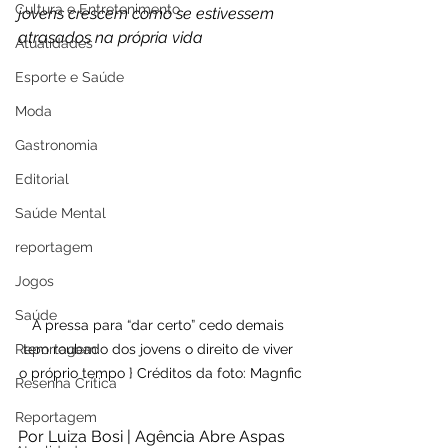
Cultura e Entretenimento
jovens crescem como se estivessem 
atrasados na própria vida
Atualidades
Esporte e Saúde
Moda
Gastronomia
Editorial
Saúde Mental
reportagem
Jogos
Saúde
A pressa para “dar certo” cedo demais 
Reportagem
tem roubado dos jovens o direito de viver 
o próprio tempo } Créditos da foto: Magnfic
Resenha Crítica
Reportagem
Por Luiza Bosi | Agência Abre Aspas