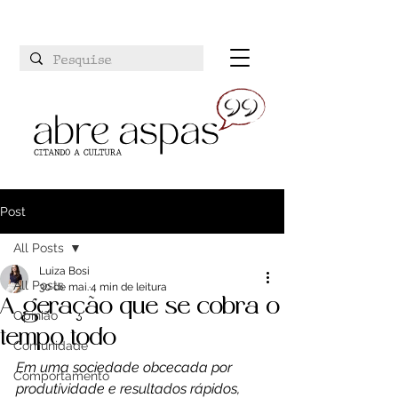
Post
All Posts
Luiza Bosi
All Posts
30 de mai.
4 min de leitura
A geração que se cobra o
Opinião
tempo todo
Comunidade
Em uma sociedade obcecada por 
Comportamento
produtividade e resultados rápidos, 