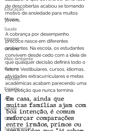
de descobertas acabou se tornando 
Educação
motivo de ansiedade para muitos 
Música
jovens.
Saúde
A cobrança por desempenho 
Internet
precoce nasce em diferentes 
ambientes. Na escola, os estudantes 
Cinema
convivem desde cedo com a ideia de 
Meio Ambiente
que qualquer decisão definirá todo o 
Cinema
futuro. Vestibulares, cursos, idiomas, 
atividades extracurriculares e metas 
Trânsito
acadêmicas acabam parecendo uma 
Esporte
competição que nunca termina.
Em casa, ainda que 
Arte
muitas famílias ajam com 
Saúde
boa intenção, é comum 
reforçar comparações 
Saúde
entre irmãos, primos ou 
Saúde mental
conhecidos que “já sabem 