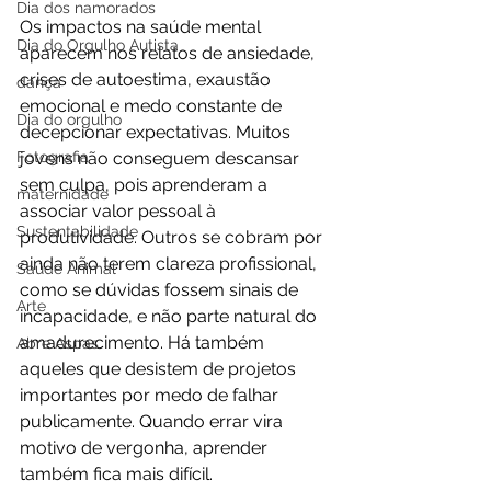
Dia dos namorados
Os impactos na saúde mental 
Dia do Orgulho Autista
aparecem nos relatos de ansiedade, 
crises de autoestima, exaustão 
dança
emocional e medo constante de 
Dia do orgulho
decepcionar expectativas. Muitos 
Fotografia
jovens não conseguem descansar 
sem culpa, pois aprenderam a 
maternidade
associar valor pessoal à 
Sustentabilidade
produtividade. Outros se cobram por 
ainda não terem clareza profissional, 
Saúde Animal
como se dúvidas fossem sinais de 
Arte
incapacidade, e não parte natural do 
amadurecimento. Há também 
Abre Aspas
aqueles que desistem de projetos 
importantes por medo de falhar 
publicamente. Quando errar vira 
motivo de vergonha, aprender 
também fica mais difícil.