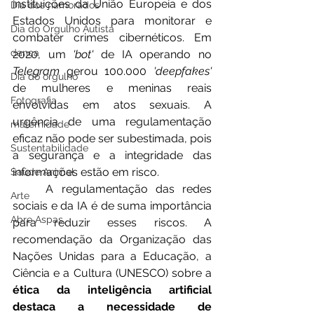
instituições da União Europeia e dos 
Dia dos namorados
Estados Unidos para monitorar e 
Dia do Orgulho Autista
combater crimes cibernéticos. Em 
dança
2020, um 
'bot'
 de IA operando no 
Telegram
 gerou 100.000 
'deepfakes'
Dia do orgulho
de mulheres e meninas reais 
Fotografia
envolvidas em atos sexuais. A 
urgência de uma regulamentação 
maternidade
eficaz não pode ser subestimada, pois 
Sustentabilidade
a segurança e a integridade das 
informações estão em risco.
Saúde Animal
	A regulamentação das redes 
Arte
sociais e da IA é de suma importância 
Abre Aspas
para reduzir esses riscos. A 
recomendação da Organização das 
Nações Unidas para a Educação, a 
Ciência e a Cultura (UNESCO) sobre a 
ética da inteligência artificial 
destaca a necessidade de 