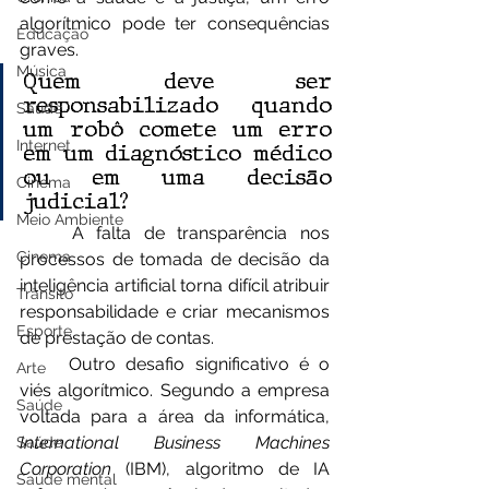
algorítmico pode ter consequências 
Educação
graves.
Música
Quem deve ser 
responsabilizado quando 
Saúde
um robô comete um erro 
Internet
em um diagnóstico médico 
ou em uma decisão 
Cinema
judicial?
Meio Ambiente
	A falta de transparência nos 
Cinema
processos de tomada de decisão da 
inteligência artificial torna difícil atribuir 
Trânsito
responsabilidade e criar mecanismos 
Esporte
de prestação de contas.
	Outro desafio significativo é o 
Arte
viés algorítmico. Segundo a empresa 
Saúde
voltada para a área da informática, 
International Business Machines 
Saúde
Corporation
 (IBM), algoritmo de IA 
Saúde mental