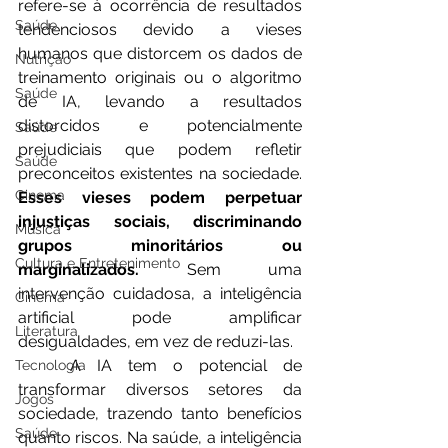
refere-se à ocorrência de resultados 
Saúde
tendenciosos devido a vieses 
humanos que distorcem os dados de 
Nutrição
treinamento originais ou o algoritmo 
Saúde
de IA, levando a resultados 
distorcidos e potencialmente 
Saúde
prejudiciais que podem refletir 
Saúde
preconceitos existentes na sociedade. 
Cinema
Esses vieses podem perpetuar 
injustiças sociais, discriminando 
Música
grupos minoritários ou 
Cultura e Entretenimento
marginalizados.
 Sem uma 
intervenção cuidadosa, a inteligência 
Cinema
artificial pode amplificar 
Literatura
desigualdades, em vez de reduzi-las.
	A IA tem o potencial de 
Tecnologia
transformar diversos setores da 
Jogos
sociedade, trazendo tanto benefícios 
Saúde
quanto riscos. Na saúde, a inteligência 