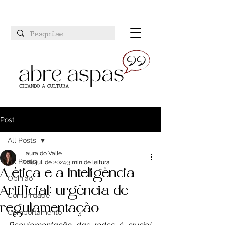
Post
All Posts
Laura do Valle
All Posts
8 de jul. de 2024
3 min de leitura
A ética e a Inteligência
Opinião
Artificial: urgência de
Comunidade
regulamentação
Comportamento