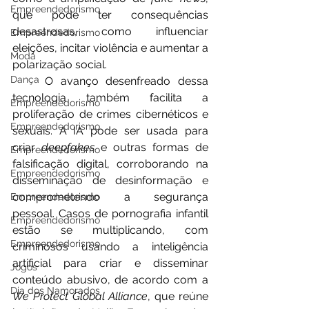
Empreendedorismo
que pode ter consequências 
desastrosas, como influenciar 
Empreendedorismo
eleições, incitar violência e aumentar a 
Moda
polarização social.
Dança
	O avanço desenfreado dessa 
tecnologia também facilita a 
Empreendedorismo
proliferação de crimes cibernéticos e 
Empreendedorismo
sexuais. A IA pode ser usada para 
criar 
deepfakes
 e outras formas de 
Empreendedorismo
falsificação digital, corroborando na 
Empreendedorismo
disseminação de desinformação e 
comprometendo a segurança 
Empreendedorismo
pessoal. Casos de pornografia infantil 
Empreendedorismo
estão se multiplicando, com 
Empreendedorismo
criminosos usando a inteligência 
artificial para criar e disseminar 
Jogos
conteúdo abusivo, de acordo com a 
Dia dos Namorados
We Protect Global Alliance
, que reúne 