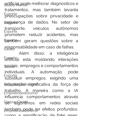
artificial pode melhorar diagnósticos e 
Saúde Mental
tratamentos, mas também levanta 
Esporte
preocupações sobre privacidade e 
segurança de dados. No setor de 
Esporte
transporte, veículos autônomos 
Esporte
prometem reduzir acidentes, mas 
Esporte
também geram questões sobre a 
responsabilidade em caso de falhas.
Saúde
	Além disso, a inteligência 
Esporte
artificial está moldando interações 
sociais, empregos e comportamentos 
Saúde
individuais. A automação pode 
Esporte
substituir empregos, exigindo uma 
adaptação significativa da força de 
Empreendedorismo
trabalho. A maneira como a IA 
Empreendedorismo
influencia comportamentos através 
Corpus Christi
de algoritmos em redes sociais 
também pode ter efeitos profundos, 
Empreendedorismo
como a amplificação de 
fake news
, 