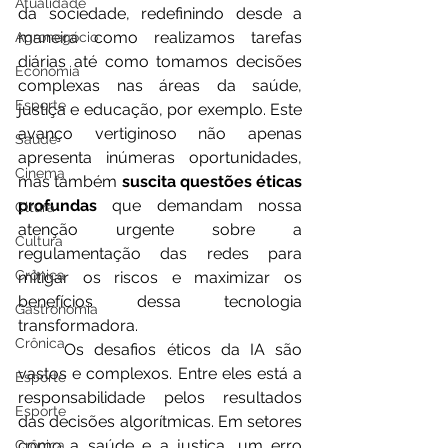
Atualidade
da sociedade, redefinindo desde a 
maneira como realizamos tarefas 
Agronegócio
diárias até como tomamos decisões 
Economia
complexas nas áreas da saúde, 
Esporte
justiça e educação, por exemplo. Este 
avanço vertiginoso não apenas 
Saúde
apresenta inúmeras oportunidades, 
Cinema
mas também 
suscita questões éticas 
profundas
 que demandam nossa 
Cltura
atenção urgente sobre a 
Cultura
regulamentação das redes para 
Crônica
mitigar os riscos e maximizar os 
benefícios dessa tecnologia 
Gastronomia
transformadora.
Crônica
	Os desafios éticos da IA são 
vastos e complexos. Entre eles está a 
Esporte
responsabilidade pelos resultados 
Esporte
das decisões algorítmicas. Em setores 
como a saúde e a justiça, um erro 
Crônica