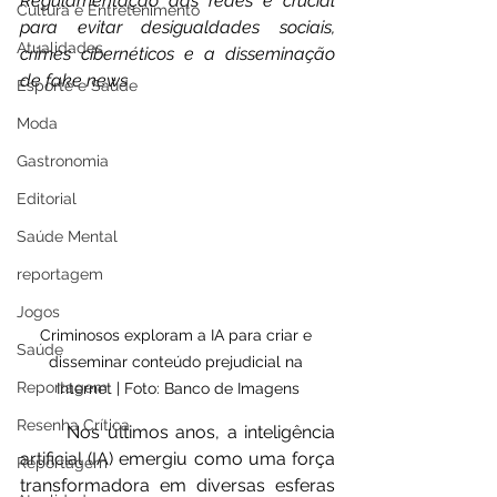
Regulamentação das redes é crucial 
Cultura e Entretenimento
para evitar desigualdades sociais, 
Atualidades
crimes cibernéticos e a disseminação 
de fake news
Esporte e Saúde
Moda
Gastronomia
Editorial
Saúde Mental
reportagem
Jogos
Criminosos exploram a IA para criar e 
Saúde
disseminar conteúdo prejudicial na 
Reportagem
Internet | Foto: Banco de Imagens
Resenha Crítica
	Nos últimos anos, a inteligência 
artificial (IA) emergiu como uma força 
Reportagem
transformadora em diversas esferas 