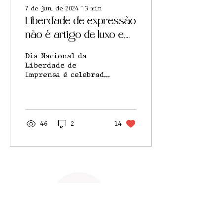
7 de jun. de 2024
∙
3
min
Liberdade de expressão
não é artigo de luxo e,
sim, dignidade
Dia Nacional da
Liberdade de
Imprensa é celebrado
em 7 de junho para o
combate à censura
46
2
14