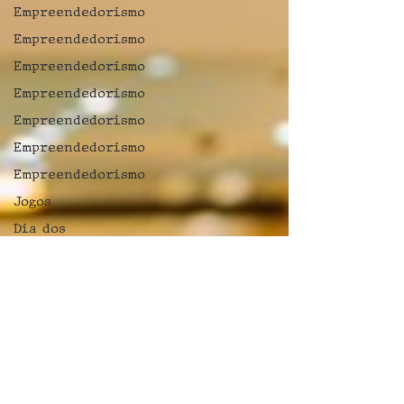
Empreendedorismo
Empreendedorismo
Empreendedorismo
Empreendedorismo
Empreendedorismo
Empreendedorismo
Empreendedorismo
Jogos
Dia dos
Namorados
Dia dos
namorados
Dia do
Orgulho
Autista
dança
Dia do