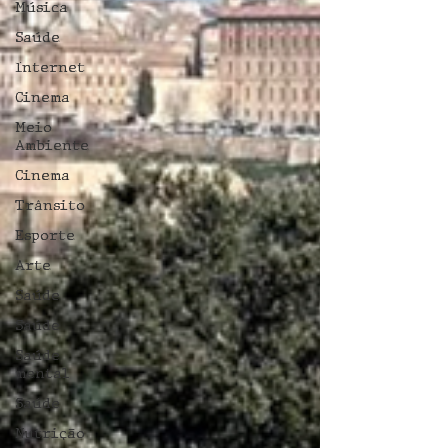
Música
Saúde
Internet
Cinema
Meio
Ambiente
Cinema
Trânsito
Esporte
Arte
Saúde
Saúde
Saúde
mental
Saúde
Nutrição