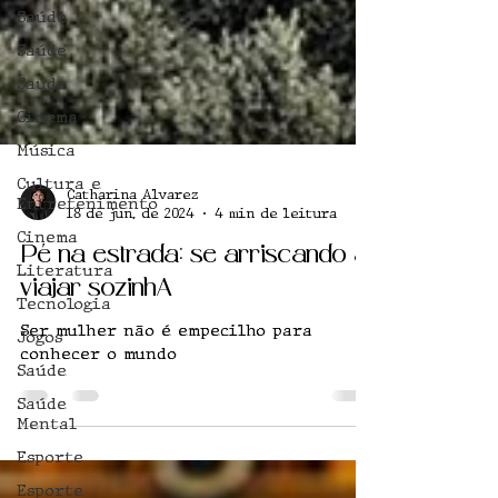
Saúde
Saúde
Saúde
Cinema
Música
Cultura e
Entretenimento
Cinema
Catharina Alvarez
18 de jun. de 2024
4 min de leitura
Literatura
Tecnologia
Pé na estrada: se arriscando a
Jogos
viajar sozinhA
Saúde
Ser mulher não é empecilho para
Saúde
conhecer o mundo
Mental
Esporte
Esporte