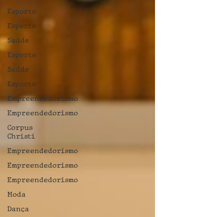
Esporte
Esporte
Saúde
Esporte
Saúde
Esporte
Empreendedorismo
Empreendedorismo
Corpus
Christi
Empreendedorismo
Empreendedorismo
Empreendedorismo
Moda
Dança