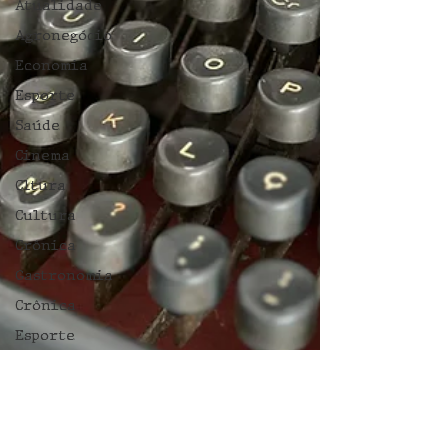
Atualidade
Agronegócio
Economia
Esporte
Saúde
Cinema
Cltura
Cultura
Crônica
Gastronomia
Crônica
Esporte
Esporte
Crônica
Educação