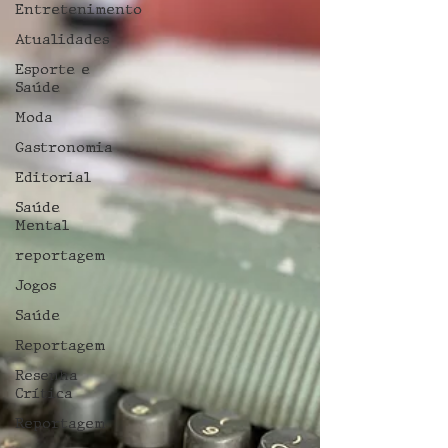
Entretenimento
Atualidades
Esporte e
Saúde
Moda
Gastronomia
Editorial
Saúde
Mental
reportagem
Jogos
Saúde
Reportagem
Resenha
Crítica
Reportagem