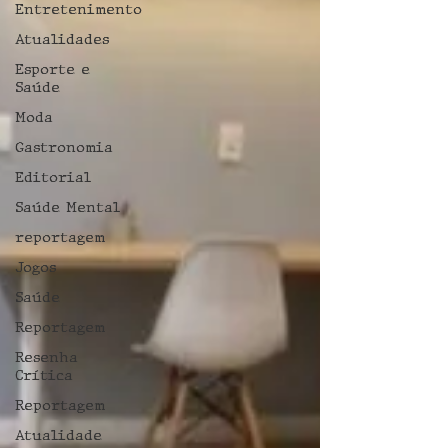
Entretenimento
Atualidades
Esporte e
Saúde
Moda
Gastronomia
Editorial
Saúde Mental
reportagem
Jogos
Saúde
Reportagem
Resenha
Crítica
Reportagem
Atualidade