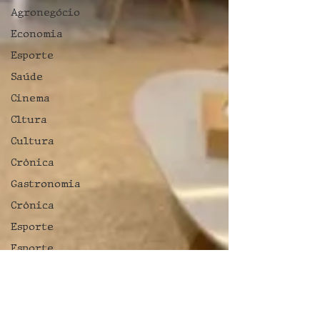
Agronegócio
Economia
Esporte
Saúde
Cinema
Cltura
Cultura
Crônica
Gastronomia
Crônica
Esporte
Esporte
Crônica
Educação
Música