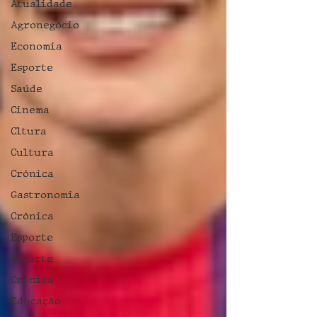
Atualidade
Agronegócio
Economia
Esporte
Saúde
Cinema
Cltura
Cultura
Crônica
Gastronomia
Crônica
Esporte
Esporte
Crônica
Educação