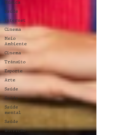
Música
Saúde
Internet
Cinema
Meio
Ambiente
Cinema
Trânsito
Esporte
Arte
Saúde
Saúde
Saúde
mental
Saúde
Nutrição