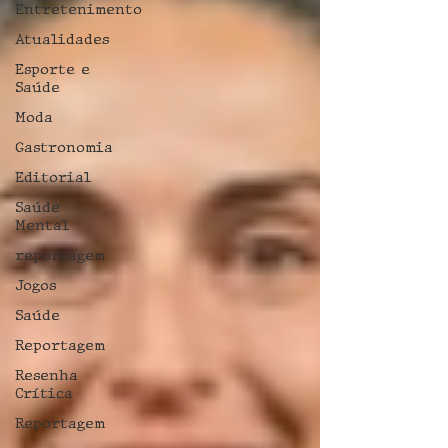
Entretenimento
Atualidades
Esporte e
Saúde
Moda
Gastronomia
Editorial
Saúde
Mental
reportagem
Jogos
Saúde
Reportagem
Resenha
Crítica
Reportagem