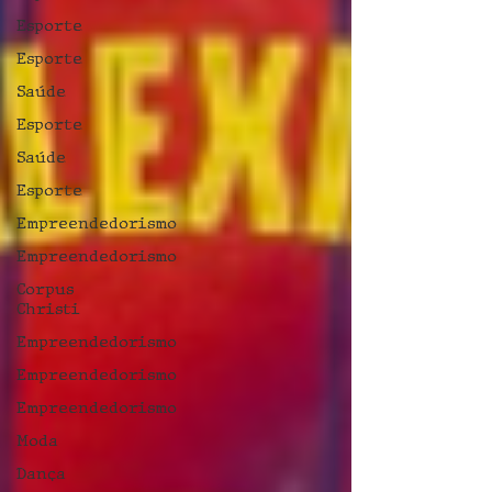
Esporte
Esporte
Saúde
Esporte
Saúde
Esporte
Empreendedorismo
Empreendedorismo
Corpus
Christi
Empreendedorismo
Empreendedorismo
Empreendedorismo
Moda
Dança