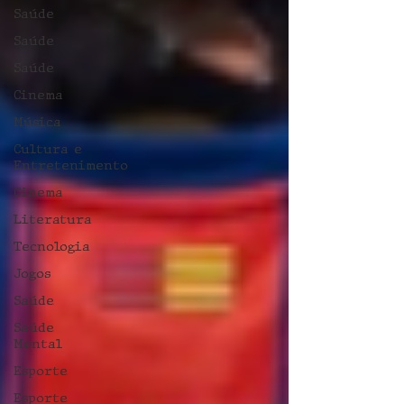
Saúde
Saúde
Saúde
Cinema
Música
Cultura e
Entretenimento
Cinema
Literatura
Tecnologia
Jogos
Saúde
Saúde
Mental
Esporte
Esporte